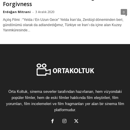
Forgivness
Erdoğan Mitrani
-
3 Aralık 2020
0
Açılış Filmi : “Yelda / En Uzun Gece” Yelda İran’da, Zerdüşt döneminden beri,
gündönümü olarak da adlandırdığımız, Türkiye ve İran’ı da içine alan Kuzey
Yarımküresinde...
Orta Koltuk, sinema severler tarafından hazırlanan, hem vizyondaki
popüler filmler, hem de eski filmler hakkında film eleştirileri, film
yorumları, film incelemeleri ve film fragmanları yer alan bir sinema film
platformudur.