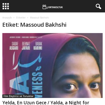
Anasayfa
Etiketler
Massoud Bakhshi
Etiket: Massoud Bakhshi
Film Eleştirisi ve Yorumlar
Yelda, En Uzun Gece / Yalda, a Night for