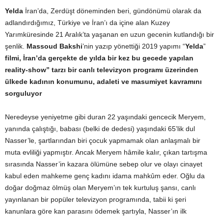
Yelda
İran’da, Zerdüşt döneminden beri, gündönümü olarak da
adlandırdığımız, Türkiye ve İran’ı da içine alan Kuzey
Yarımküresinde 21 Aralık’ta yaşanan en uzun gecenin kutlandığı bir
şenlik.
Massoud Bakshi
’nin yazıp yönettiği 2019 yapımı “
Yelda
”
filmi, İran’da gerçekte de yılda bir kez bu gecede yapılan
reality-show” tarzı bir canlı televizyon programı üzerinden
ülkede kadının konumunu, adaleti ve masumiyet kavramını
sorguluyor
Neredeyse yeniyetme gibi duran 22 yaşındaki gencecik Meryem,
yanında çalıştığı, babası (belki de dedesi) yaşındaki 65’lik dul
Nasser’le, şartlarından biri çocuk yapmamak olan anlaşmalı bir
muta evliliği yapmıştır. Ancak Meryem hâmile kalır, çıkan tartışma
sırasında Nasser’in kazara ölümüne sebep olur ve olayı cinayet
kabul eden mahkeme genç kadını idama mahkûm eder. Oğlu da
doğar doğmaz ölmüş olan Meryem’ın tek kurtuluş şansı, canlı
yayınlanan bir popüler televizyon programında, tabii ki şeri
kanunlara göre kan parasını ödemek şartıyla, Nasser’ın ilk