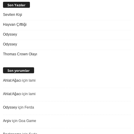
Son Yazılar
Sevilen Kişi
Hayvan Çiftliği
Odyssey
Odyssey
Thomas Crown Olayı
Son yorumlar
Ahlat Ağacı
için
lami
Ahlat Ağacı
için
lami
Odyssey
için
Ferda
Arşiv
için
Goa Game