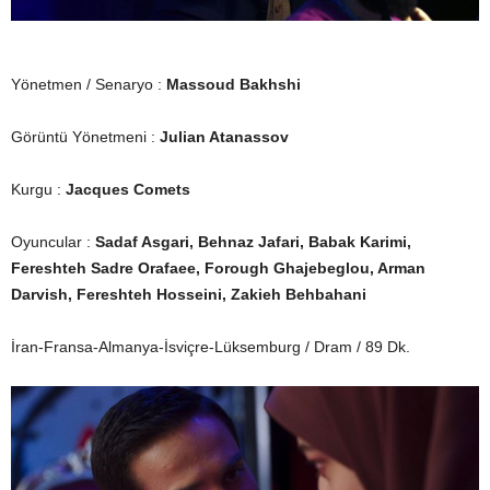
Yönetmen / Senaryo :
Massoud Bakhshi
Görüntü Yönetmeni :
Julian Atanassov
Kurgu :
Jacques Comets
Oyuncular :
Sadaf Asgari, Behnaz Jafari, Babak Karimi,
Fereshteh Sadre Orafaee, Forough Ghajebeglou, Arman
Darvish, Fereshteh Hosseini, Zakieh Behbahani
İran-Fransa-Almanya-İsviçre-Lüksemburg / Dram / 89 Dk.