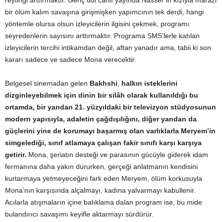
bir ölüm kalım savaşına girişmişken yapımcının tek derdi, hangi
yöntemle olursa olsun izleyicilerin ilgisini çekmek, programı
seyredenlerin sayısını arttırmaktır. Programa SMS’lerle katılan
izleyicilerin tercihi intikamdan değil, aftan yanadır ama, tabii ki son
kararı sadece ve sadece Mona verecektir.
Belgesel sinemadan gelen
Bakhshi
,
halkın isteklerini
dizginleyebilmek için dinin bir silâh olarak kullanıldığı bu
ortamda, bir yandan 21. yüzyıldaki bir televizyon stüdyosunun
modern yapısıyla, adaletin çağdışılığını, diğer yandan da
güçlerini yine de korumayı başarmış olan varlıklarla Meryem’in
simgelediği, sınıf atlamaya çalışan fakir sınıfı karşı karşıya
getirir.
Mona, şeriatın desteği ve parasının gücüyle giderek idam
fermanına daha yakın dururken, gerçeği anlatmanın kendisini
kurtarmaya yetmeyeceğini fark eden Meryem, ölüm korkusuyla
Mona’nın karşısında alçalmayı, kadına yalvarmayı kabullenir.
Acılarla atışmaların içine balıklama dalan program ise, bu mide
bulandırıcı savaşımı keyifle aktarmayı sürdürür.