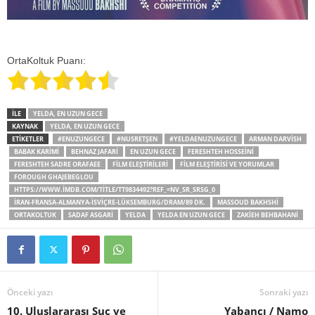
OrtaKoltuk Puanı:
İLE
YELDA, EN UZUN GECE
KAYNAK
YELDA, EN UZUN GECE
ETİKETLER
#ENUZUNGECE
#NUSRETŞEN
#YELDAENUZUNGECE
ARMAN DARVISH
BABAK KARIMI
BEHNAZ JAFARI
EN UZUN GECE
FERESHTEH HOSSEINI
FERESHTEH SADRE ORAFAEE
FILM ELEŞTIRILERI
FILM ELEŞTIRISI VE YORUMLAR
FOROUGH GHAJEBEGLOU
HTTPS://WWW.IMDB.COM/TITLE/TT9834492?REF_=NV_SR_SRSG_0
İRAN-FRANSA-ALMANYA-İSVIÇRE-LÜKSEMBURG/DRAM/89 DK.
MASSOUD BAKHSHI
ORTAKOLTUK
SADAF ASGARI
YELDA
YELDA EN UZUN GECE
ZAKIEH BEHBAHANI
Önceki yazı
Sonraki yazı
10. Uluslararası Suç ve
Yabancı / Namo