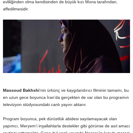
evliliğinden olma kendisinden de büyük kızı Mona tarafından,
affedilmesidir.
Massoud Bakhshi
’nin ürkünç ve kaygılandırıcı filminin tamamı, bu
en uzun gece boyunca İran’da gerçekten de var olan bu programın
televizyon stüdyosundaki canlı yayını aktarır.
Program boyunca, pek dürüstlük abidesi sayılamayacak olan
yapımcı, Meryem’i inşallahlarla destekler gibi görünse de asıl amacı
reytingi arttırmaktır. Genç dul canlı yayında Nasser’in kızıyla marazi