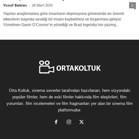
Yusuf Baklac
-
28 Mart 2020
0
Yapılan araştırmalara göre insanların depresyona girmesinde en önemli
etkenlerin başında sevdiği bir insanı kaybetmesi ve boşanması geliyor.
Yönetmen Gavin O’Connor’ın yönettiği ve Brad Ingelsby’nin yazmış...
Orta Koltuk, sinema severler tarafından hazırlanan, hem vizyondaki
popüler filmler, hem de eski filmler hakkında film eleştirileri, film
yorumları, film incelemeleri ve film fragmanları yer alan bir sinema film
platformudur.