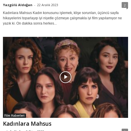
Yazgülü Aldoğan
-
22 Aralık 2023
2
Kadınlara Mahsus Kadın konusunu işlemek, klişe sorunları, üçüncü sayfa
hikayelerini toparlayıp iyi niyetle çözmeye çalışmakla iyi film yapılamıyor ne
yazık ki. On dakika sonra herkes...
Film Haberleri
Kadınlara Mahsus