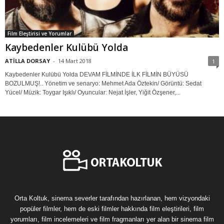
Film Eleştirisi ve Yorumlar
Kaybedenler Kulübü Yolda
ATİLLA DORSAY
-
14 Mart 2018
1
Kaybedenler Kulübü Yolda DEVAM FİLMİNDE İLK FİLMİN BÜYÜSÜ
BOZULMUŞ!.. Yönetim ve senaryo: Mehmet Ada Öztekin/ Görüntü: Sedat
Yücel/ Müzik: Toygar Işıklı/ Oyuncular: Nejat İşler, Yiğit Özşener,...
Orta Koltuk, sinema severler tarafından hazırlanan, hem vizyondaki
popüler filmler, hem de eski filmler hakkında film eleştirileri, film
yorumları, film incelemeleri ve film fragmanları yer alan bir sinema film