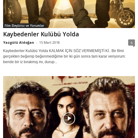
Film Eleştirisi ve Yorumlar
Kaybedenler Kulübü Yolda
Yazgülü Aldoğan
-
15 Mart 2018
6
Kaybedenler Kulübü Yolda KALMAK İÇİN SÖZ VERMEMİŞTİ Kİ.. Bir filmi
gerçekten beğenip beğenmediğime bir iki gün sonra tam karar veriyorum:
bende bir iz bırakmış mı, durup...