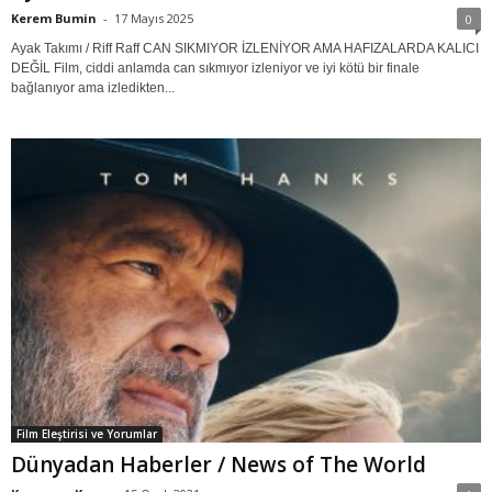
Kerem Bumin
-
17 Mayıs 2025
0
Ayak Takımı / Riff Raff CAN SIKMIYOR İZLENİYOR AMA HAFIZALARDA KALICI
DEĞİL Film, ciddi anlamda can sıkmıyor izleniyor ve iyi kötü bir finale
bağlanıyor ama izledikten...
Film Eleştirisi ve Yorumlar
Dünyadan Haberler / News of The World