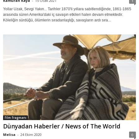
Kamuran Kaya
-
15 Ocak 2021
1
Yollar Uzak, Sevgi Yakın... Tarihler 1870'li yıllara sabitlendiğinde, 1861-1865
arasında süren Amerika'daki iç savaşın etkileri halen devam etmektedir.
Köleliğin sürdüğü, ölümlerin sıradanlaştığı, savaşların ardı sıra...
Film Fragmanı
Dünyadan Haberler / News of The World
Melisa
-
24 Ekim 2020
0