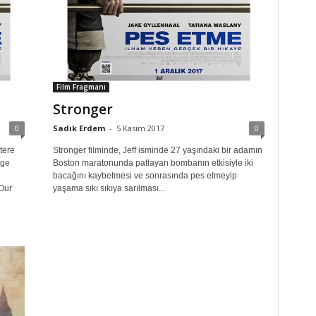
Film Fragmanı
Stronger
0
Sadık Erdem
-
5 Kasım 2017
0
tere
Stronger filminde, Jeff isminde 27 yaşındaki bir adamın
rge
Boston maratonunda patlayan bombanın etkisiyle iki
bacağını kaybetmesi ve sonrasında pes etmeyip
Our
yaşama sıkı sıkıya sarılması...