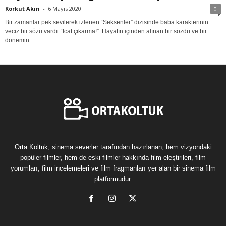
Korkut Akın
-
6 Mayıs 2020
0
Bir zamanlar pek sevilerek izlenen “Seksenler” dizisinde baba karakterinin
veciz bir sözü vardı: “İcat çıkarma!”. Hayatın içinden alınan bir sözdü ve bir
dönemin...
Orta Koltuk, sinema severler tarafından hazırlanan, hem vizyondaki
popüler filmler, hem de eski filmler hakkında film eleştirileri, film
yorumları, film incelemeleri ve film fragmanları yer alan bir sinema film
platformudur.