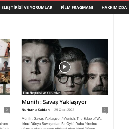
M ELEŞTIRISI VE YORUMLAR
FILM FRAGMANI
HAKKIMIZDA
Film Eleştirisi ve Yorumlar
Münih : Savaş Yaklaşıyor
0
Nurbanu Kablan
-
25 Ocak 2022
0
Münih : Savaş Yaklaşıyor / Munich: The Edge of War
ntrum
İkinci Dünya Savaşından Bir Öykü Daha Yirminci