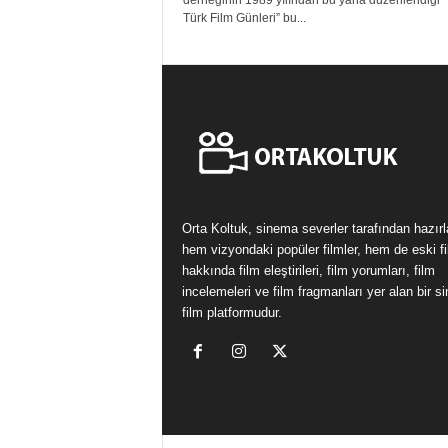
derneğinin 1989 yılından bu yana düzenlendiği 
Türk Film Günleri” bu...
Orta Koltuk, sinema severler tarafından hazır
hem vizyondaki popüler filmler, hem de eski fi
hakkında film eleştirileri, film yorumları, film
incelemeleri ve film fragmanları yer alan bir 
film platformudur.