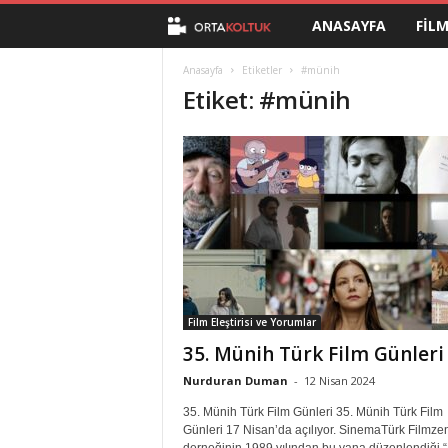
ANASAYFA
FIL
O
r
Anasayfa
Etiketler
#münih
Etiket: #münih
t
a
K
o
l
Film Eleştirisi ve Yorumlar
t
35. Münih Türk Film Günleri
u
Nurduran Duman
-
12 Nisan 2024
35. Münih Türk Film Günleri 35. Münih Türk Film
k
Günleri 17 Nisan’da açılıyor. SinemaTürk Filmze