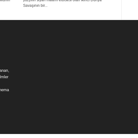
“Münih
yüzyılın siyah matem elbisesi olan İkinci Dünya
Savaşının bir...
lanan,
lmler
sinema