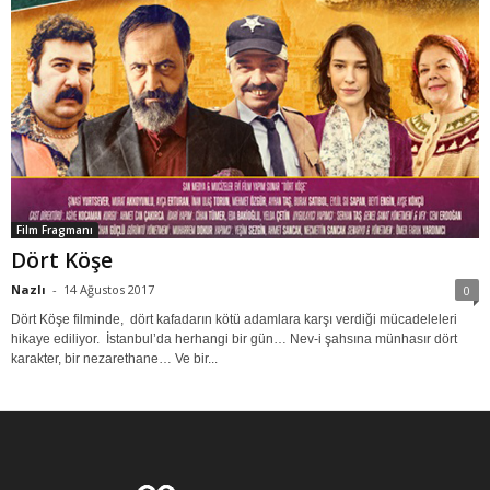
Film Fragmanı
Dört Köşe
Nazlı
-
14 Ağustos 2017
0
Dört Köşe filminde, dört kafadarın kötü adamlara karşı verdiği mücadeleleri
hikaye ediliyor. İstanbul’da herhangi bir gün… Nev-i şahsına münhasır dört
karakter, bir nezarethane… Ve bir...