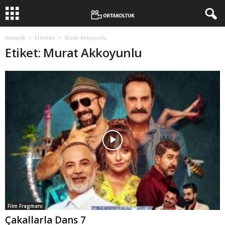
Anasayfa
Etiketler
Murat Akkoyunlu
Etiket: Murat Akkoyunlu
Film Fragmanı
Çakallarla Dans 7