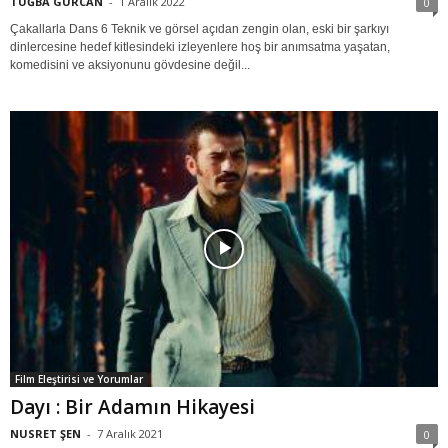
TUĞBA GÜRCAN
-
1 Aralık 2022
0
Çakallarla Dans 6 Teknik ve görsel açıdan zengin olan, eski bir şarkıyı
dinlercesine hedef kitlesindeki izleyenlere hoş bir anımsatma yaşatan,
komedisini ve aksiyonunu gövdesine değil...
Film Eleştirisi ve Yorumlar
Dayı : Bir Adamın Hikayesi
NUSRET ŞEN
-
7 Aralık 2021
0