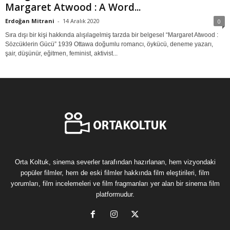
Margaret Atwood : A Word...
Erdoğan Mitrani
-
14 Aralık 2020
0
Sıra dışı bir kişi hakkında alışılagelmiş tarzda bir belgesel “Margaret Atwood :
Sözcüklerin Gücü” 1939 Ottawa doğumlu romancı, öykücü, deneme yazarı,
şair, düşünür, eğitmen, feminist, aktivist...
Orta Koltuk, sinema severler tarafından hazırlanan, hem vizyondaki
popüler filmler, hem de eski filmler hakkında film eleştirileri, film
yorumları, film incelemeleri ve film fragmanları yer alan bir sinema film
platformudur.