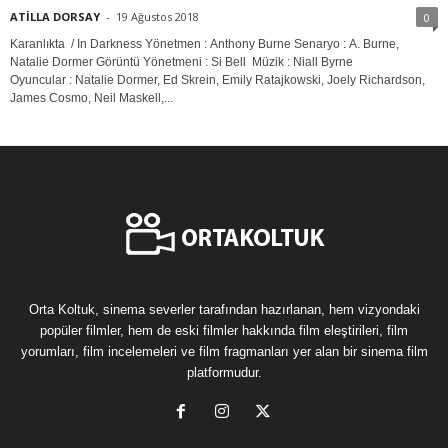
ATİLLA DORSAY
-
19 Ağustos 2018
0
Karanlıkta / In Darkness Yönetmen : Anthony Burne Senaryo : A. Burne,
Natalie Dormer Görüntü Yönetmeni : Si Bell Müzik : Niall Byrne
Oyuncular : Natalie Dormer, Ed Skrein, Emily Ratajkowski, Joely Richardson,
James Cosmo, Neil Maskell,...
Orta Koltuk, sinema severler tarafından hazırlanan, hem vizyondaki
popüler filmler, hem de eski filmler hakkında film eleştirileri, film
yorumları, film incelemeleri ve film fragmanları yer alan bir sinema film
platformudur.