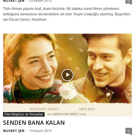
NUSRET ŞEN
-
25 Kasım 2015
0
Türk-Alman yapımı Araf, dram türünde, 96 dakika süreli filmin yönetmen
koltuğuna senaryosu da kendisine ait olan Yeşim Ustaoğlu oturmuş. Başrolleri
ise Özcan Deniz, Neslihan...
Film Eleştirisi ve Yorumlar
SENDEN BANA KALAN
NUSRET ŞEN
-
15 Kasım 2015
0