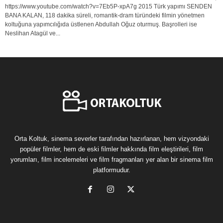
https://www.youtube.com/watch?v=7Eb5P-xpA7g 2015 Türk yapımı SENDEN
BANA KALAN, 118 dakika süreli, romantik-dram türündeki filmin yönetmen
koltuğuna yapımcılığıda üstlenen Abdullah Oğuz oturmuş. Başrolleri ise
Neslihan Atagül ve...
Orta Koltuk, sinema severler tarafından hazırlanan, hem vizyondaki
popüler filmler, hem de eski filmler hakkında film eleştirileri, film
yorumları, film incelemeleri ve film fragmanları yer alan bir sinema film
platformudur.