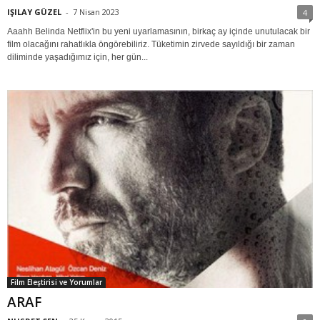
IŞILAY GÜZEL
-
7 Nisan 2023
4
Aaahh Belinda Netflix'in bu yeni uyarlamasının, birkaç ay içinde unutulacak bir
film olacağını rahatlıkla öngörebiliriz. Tüketimin zirvede sayıldığı bir zaman
diliminde yaşadığımız için, her gün...
Film Eleştirisi ve Yorumlar
ARAF