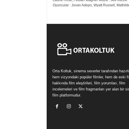
Laurie Rose, Febian Wagner Müzik : Jed Kurzel
Oyuncular : Jovan Adepo, Wyatt Russell, Mathilde
Orta Koltuk, sinema severler tarafından hazır
hem vizyondaki popüler filmler, hem de eski fi
hakkında film eleştirileri, film yorumları, film
incelemeleri ve film fragmanları yer alan bir 
film platformudur.