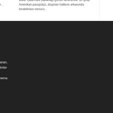
asker çıkarması yapacağı günün arifesinde, bir grup
...
Amerikalı paraşütçü, düşman hattının arkasında
bırakılması sonucu...
lanan,
lmler
sinema