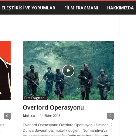
M ELEŞTIRISI VE YORUMLAR
FILM FRAGMANI
HAKKIMIZDA
Film Fragmanı
Overlord Operasyonu
0
Melisa
-
14 Ekim 2018
0
ius
Overlord Operasyonu Overlord Operasyonu filminde, 2.
:
Dünya Savaşı'nda, müttefik güçlerin Normandiya'ya