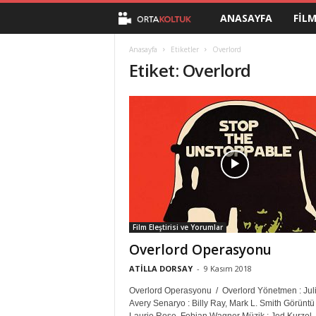
ANASAYFA
FIL
O
r
Anasayfa
Etiketler
Overlord
Etiket: Overlord
t
a
K
o
l
Film Eleştirisi ve Yorumlar
t
Overlord Operasyonu
u
ATİLLA DORSAY
-
9 Kasım 2018
Overlord Operasyonu / Overlord Yönetmen : Jul
k
Avery Senaryo : Billy Ray, Mark L. Smith Görüntü 