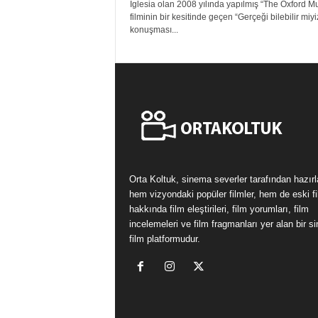
Iglesia olan 2008 yılında yapılmış “The Oxford M
filminin bir kesitinde geçen “Gerçeği bilebilir miyi
konuşması...
Orta Koltuk, sinema severler tarafından hazır
hem vizyondaki popüler filmler, hem de eski fi
hakkında film eleştirileri, film yorumları, film
incelemeleri ve film fragmanları yer alan bir 
film platformudur.