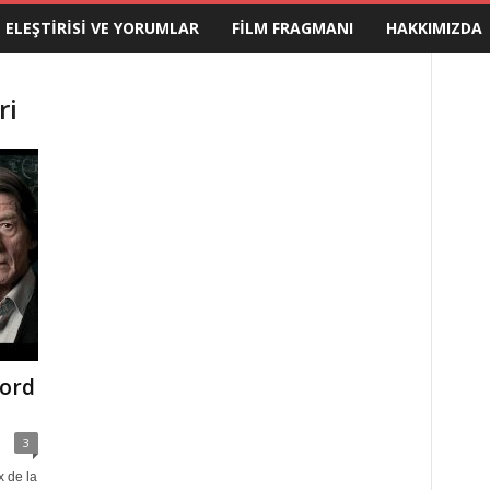
M ELEŞTIRISI VE YORUMLAR
FILM FRAGMANI
HAKKIMIZDA
ri
ford
3
x de la