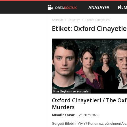
ANASAYFA
FIL
O
r
Anasayfa
Etiketler
Oxford Cinayetleri
Etiket: Oxford Cinayetle
t
a
K
o
l
Film Eleştirisi ve Yorumlar
t
Oxford Cinayetleri / The Ox
Murders
u
Misafir Yazar
-
28 Ekim 2020
k
Gerçeği Bilebilir Miyiz? Konumuz, yönetmeni Ale