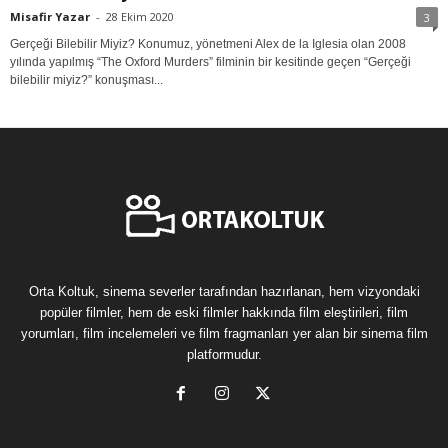
Misafir Yazar
-
28 Ekim 2020
3
Gerçeği Bilebilir Miyiz? Konumuz, yönetmeni Alex de la Iglesia olan 2008
yılında yapılmış “The Oxford Murders” filminin bir kesitinde geçen “Gerçeği
bilebilir miyiz?” konuşması...
Orta Koltuk, sinema severler tarafından hazırlanan, hem vizyondaki
popüler filmler, hem de eski filmler hakkında film eleştirileri, film
yorumları, film incelemeleri ve film fragmanları yer alan bir sinema film
platformudur.