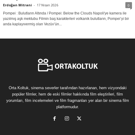
Erdoğan Mitrani
-
17 Nisan 2026
0
Pompei : Bulutların Altında / Pompei: Below the Clouds Napoli'ye kamera ile
yazılmış aşk mektubu Filmin baş karakterleri volkanik bulutların, Pompei’yi bir
anda kaplayıvermiş olan Vezüv’ün...
Orta Koltuk, sinema severler tarafından hazırlanan, hem vizyondaki
popüler filmler, hem de eski filmler hakkında film eleştirileri, film
yorumları, film incelemeleri ve film fragmanları yer alan bir sinema film
platformudur.