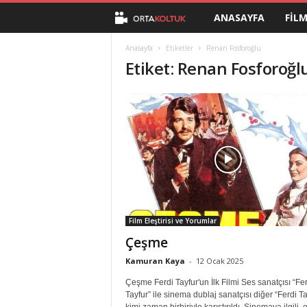
ANASAYFA
FIL
O
r
Anasayfa
Etiketler
Renan Fosforoğlu
Etiket: Renan Fosforoğl
t
a
K
o
l
Film Eleştirisi ve Yorumlar
t
Çeşme
u
Kamuran Kaya
-
12 Ocak 2025
Çeşme Ferdi Tayfur'un İlk Filmi Ses sanatçısı “Fer
k
Tayfur” ile sinema dublaj sanatçısı diğer “Ferdi Ta