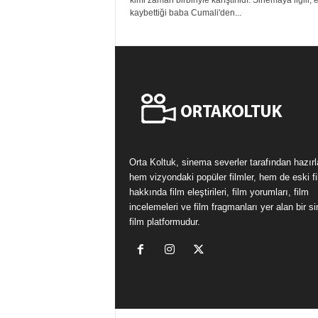
kimi zaman birbiriyle karıştırıldı. Sinemaya ilgili, 
kaybettiği baba Cumali'den...
Orta Koltuk, sinema severler tarafından hazır
hem vizyondaki popüler filmler, hem de eski fi
hakkında film eleştirileri, film yorumları, film
incelemeleri ve film fragmanları yer alan bir 
film platformudur.