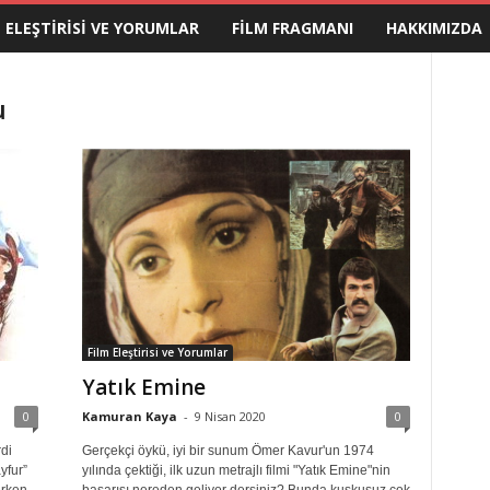
M ELEŞTIRISI VE YORUMLAR
FILM FRAGMANI
HAKKIMIZDA
u
Film Eleştirisi ve Yorumlar
Yatık Emine
0
Kamuran Kaya
-
9 Nisan 2020
0
di
Gerçekçi öykü, iyi bir sunum Ömer Kavur'un 1974
yfur”
yılında çektiği, ilk uzun metrajlı filmi "Yatık Emine"nin