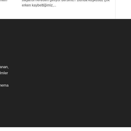
erken
başarısı nereden geliyor dersiniz? Bunda kuşkusuz çok
erken kaybettiğimiz,...
lanan,
lmler
sinema