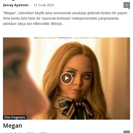
Şenay Aydemir
-
13 Ocak 2023
0
“Megan”, izlenirken keyifli ama sonrasında unutulup gidecek türden bir yapım.
Ama korku türü hele de ‘oyuncak korkuları’ kategorisindeki çalışmalarda
adından sıkça söz ettirecektir. Bilinçli...
Film Fragmanı
Megan