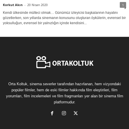
Korkut Akın
-
20 Nisan 2020
1
Kendi ülkesinde mülteci olmak… Günümüz izleyicisi başkalarının hayatını
gözetlerken, son yıllarda sinemanın konusunu oluşturan öykülerin, evrensel bir
yoksulluğun, evrensel bir yalnızlığın içinde kendisini...
Orta Koltuk, sinema severler tarafından hazırlanan, hem vizyondaki
popüler filmler, hem de eski filmler hakkında film eleştirileri, film
yorumları, film incelemeleri ve film fragmanları yer alan bir sinema film
platformudur.