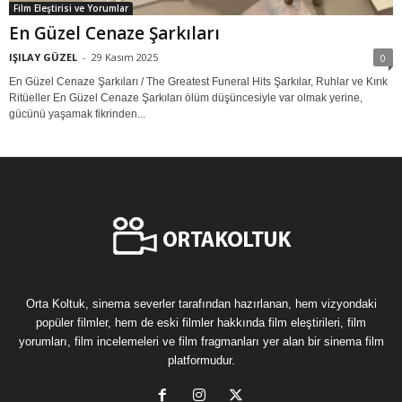
Film Eleştirisi ve Yorumlar
En Güzel Cenaze Şarkıları
IŞILAY GÜZEL
-
29 Kasım 2025
0
En Güzel Cenaze Şarkıları / The Greatest Funeral Hits Şarkılar, Ruhlar ve Kırık
Ritüeller En Güzel Cenaze Şarkıları ölüm düşüncesiyle var olmak yerine,
gücünü yaşamak fikrinden...
Orta Koltuk, sinema severler tarafından hazırlanan, hem vizyondaki
popüler filmler, hem de eski filmler hakkında film eleştirileri, film
yorumları, film incelemeleri ve film fragmanları yer alan bir sinema film
platformudur.