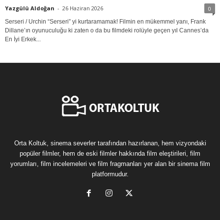
Yazgülü Aldoğan
-
26 Haziran 2026
0
Serseri / Urchin “Serseri” yi kurtaramamak! Filmin en mükemmel yanı, Frank
Dillane’ın oyunuculuğu ki zaten o da bu filmdeki rolüyle geçen yıl Cannes’da
En İyi Erkek...
Orta Koltuk, sinema severler tarafından hazırlanan, hem vizyondaki
popüler filmler, hem de eski filmler hakkında film eleştirileri, film
yorumları, film incelemeleri ve film fragmanları yer alan bir sinema film
platformudur.