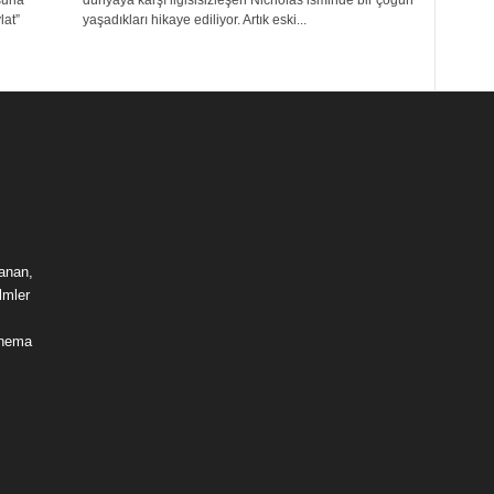
suna
dünyaya karşı ilgisisizleşen Nicholas isminde bir çoğun
lat”
yaşadıkları hikaye ediliyor. Artık eski...
lanan,
lmler
sinema