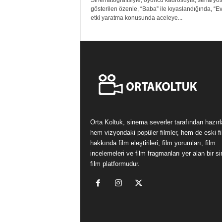
Sinematografisiyle, oyuncu kadrosuyla, senaryo
gösterilen özenle, “Baba” ile kıyaslandığında, “Ev
etki yaratma konusunda aceleye...
Orta Koltuk, sinema severler tarafından hazır
hem vizyondaki popüler filmler, hem de eski fi
hakkında film eleştirileri, film yorumları, film
incelemeleri ve film fragmanları yer alan bir 
film platformudur.