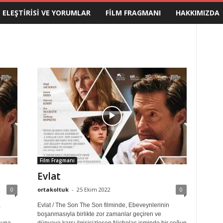
M ELEŞTIRISI VE YORUMLAR
FILM FRAGMANI
HAKKIMIZDA
Film Fragmanı
Evlat
0
ortakoltuk
-
25 Ekim 2022
0
,
Evlat / The Son The Son filminde, Ebeveynlerinin
boşanmasıyla birlikte zor zamanlar geçiren ve