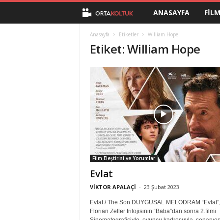
ANASAYFA
FIL
O
r
Anasayfa
Etiketler
William Hope
Etiket: William Hope
t
a
K
o
l
Film Eleştirisi ve Yorumlar
t
Evlat
u
VİKTOR APALAÇİ
-
23 Şubat 2023
Evlat / The Son DUYGUSAL MELODRAM “Evlat”
k
Florian Zeller trilojisinin “Baba”dan sonra 2.filmi