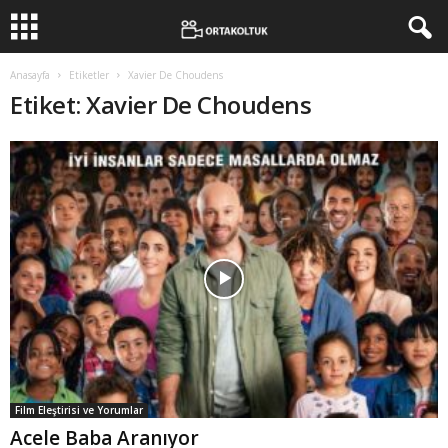
Anasayfa
Etiketler
Xavier De Choudens
Etiket: Xavier De Choudens
Film Eleştirisi ve Yorumlar
Acele Baba Aranıyor