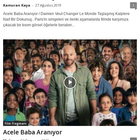
Kamuran Kaya
-
27 Ağustos 2019
1
Acele Baba Aranıyor / Damien Veut Changer Le Monde Taşlaşmış Kalplere
Naif Bir Dokunuş.. Paris'in simgeleri ve ileriki aşamalarda filmde karşımıza
çıkacak bir kısım görsel öğelerle beraber...
Film Fragmanı
Acele Baba Aranıyor