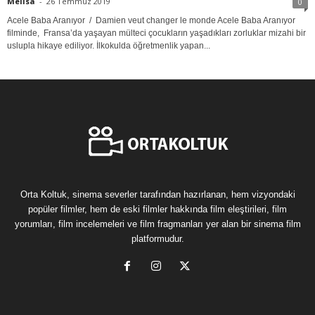
Melisa
-
26 Temmuz 2019
0
Acele Baba Aranıyor / Damien veut changer le monde Acele Baba Aranıyor
filminde, Fransa’da yaşayan mülteci çocukların yaşadıkları zorluklar mizahi bir
uslupla hikaye ediliyor. İlkokulda öğretmenlik yapan...
Orta Koltuk, sinema severler tarafından hazırlanan, hem vizyondaki
popüler filmler, hem de eski filmler hakkında film eleştirileri, film
yorumları, film incelemeleri ve film fragmanları yer alan bir sinema film
platformudur.