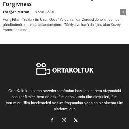
Forgivness
Erdoğan Mitrani
-
3 Aralık 2020
0
Açılış Filmi : “Yelda / En Uzun Gece” Yelda İran’da, Zerdüşt döneminden beri,
gündönümü olarak da adlandırdığımız, Türkiye ve İran’ı da içine alan Kuzey
Yarımküresinde...
Orta Koltuk, sinema severler tarafından hazırlanan, hem vizyondaki
popüler filmler, hem de eski filmler hakkında film eleştirileri, film
yorumları, film incelemeleri ve film fragmanları yer alan bir sinema film
platformudur.