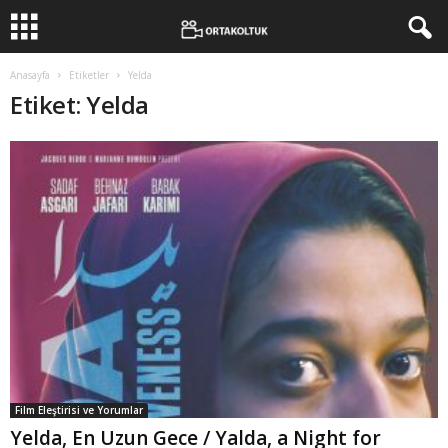
Anasayfa
Etiketler
Yelda
Etiket: Yelda
Film Eleştirisi ve Yorumlar
Yelda, En Uzun Gece / Yalda, a Night for