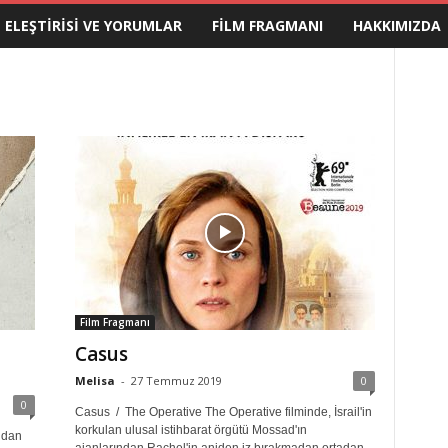
M ELEŞTIRISI VE YORUMLAR
FILM FRAGMANI
HAKKIMIZDA
Film Fragmanı
Casus
Melisa
-
27 Temmuz 2019
0
0
Casus / The Operative The Operative filminde, İsrail'in
korkulan ulusal istihbarat örgütü Mossad'ın
ndan