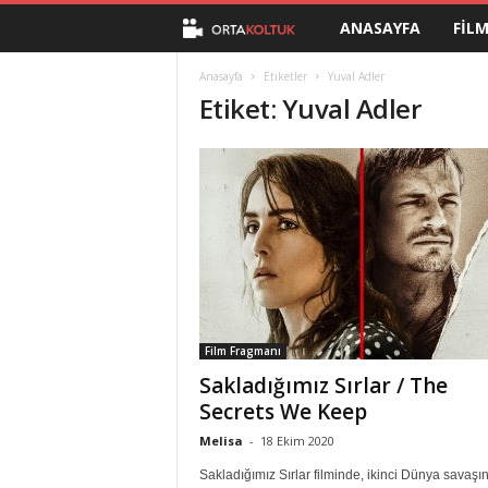
ANASAYFA
FIL
O
r
Anasayfa
Etiketler
Yuval Adler
Etiket: Yuval Adler
t
a
K
o
l
Film Fragmanı
t
Sakladığımız Sırlar / The
Secrets We Keep
u
Melisa
-
18 Ekim 2020
k
Sakladığımız Sırlar filminde, ikinci Dünya savaşı