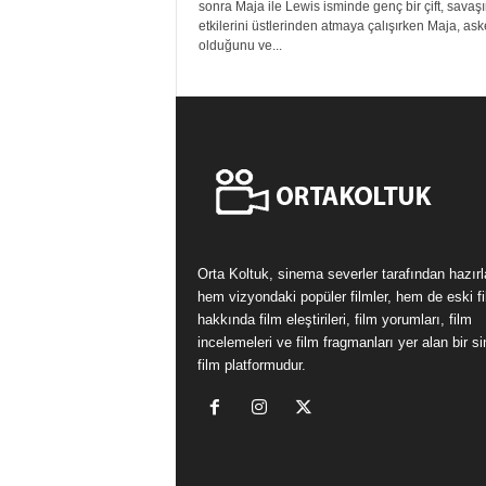
sonra Maja ile Lewis isminde genç bir çift, savaş
etkilerini üstlerinden atmaya çalışırken Maja, ask
olduğunu ve...
Orta Koltuk, sinema severler tarafından hazır
hem vizyondaki popüler filmler, hem de eski fi
hakkında film eleştirileri, film yorumları, film
incelemeleri ve film fragmanları yer alan bir 
film platformudur.