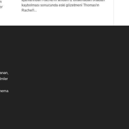
ajanlarından Rachel'in aniden iz bırakmadan ortadan
ın
kaybolması sonucunda eski gözetmeni Thomas'ın
er
Rachel'i...
lanan,
lmler
sinema