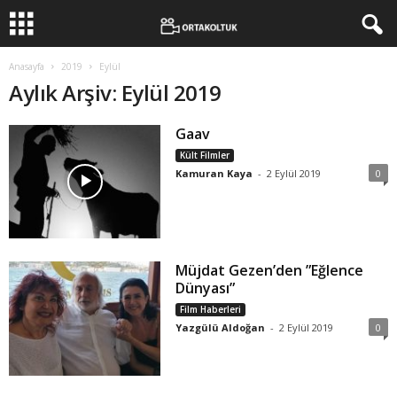
Anasayfa
2019
Eylül
Aylık Arşiv: Eylül 2019
Gaav
Kült Filmler
Kamuran Kaya
-
2 Eylül 2019
0
Müjdat Gezen’den ”Eğlence
Dünyası”
Film Haberleri
Yazgülü Aldoğan
-
2 Eylül 2019
0