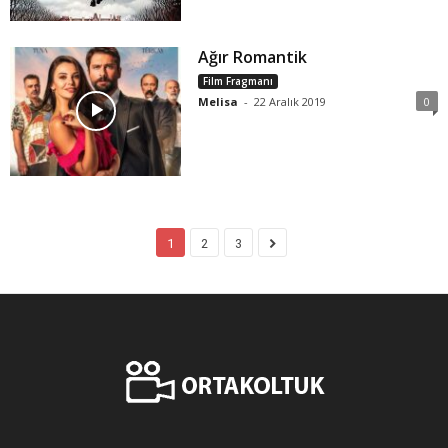
Ağır Romantik
Film Fragmanı
Melisa
-
22 Aralık 2019
0
1
2
3