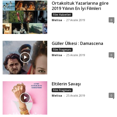
Ortakoltuk Yazarlarına göre
2019 Yılının En İyi Filmleri
Film Haberleri
Melisa
-
27 Aralık 2019
0
Güller Ülkesi : Damascena
Film Fragmanı
Melisa
-
25 Aralık 2019
0
Eltilerin Savaşı
Film Fragmanı
Melisa
-
25 Aralık 2019
0