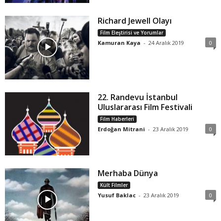
Richard Jewell Olayı
Film Eleştirisi ve Yorumlar
Kamuran Kaya
-
24 Aralık 2019
0
22. Randevu İstanbul
Uluslararası Film Festivali
Film Haberleri
Erdoğan Mitrani
-
23 Aralık 2019
0
Merhaba Dünya
Kült Filmler
Yusuf Baklac
-
23 Aralık 2019
0