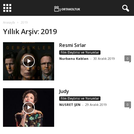
Anasayfa
2019
Yıllık Arşiv: 2019
Resmi Sırlar
Film Eleştirisi ve Yorumlar
Nurbanu Kablan
-
30 Aralık 2019
0
Judy
Film Eleştirisi ve Yorumlar
NUSRET ŞEN
-
29 Aralık 2019
0