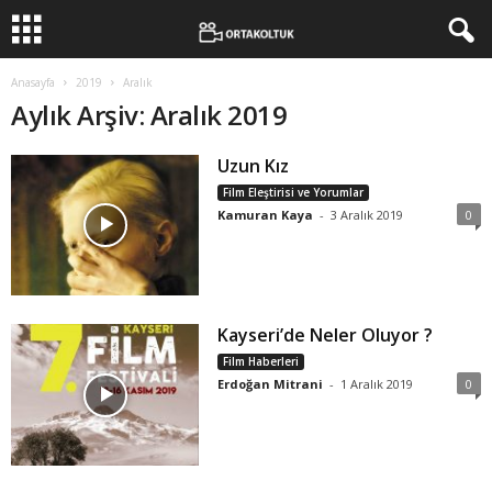
Anasayfa
2019
Aralık
Aylık Arşiv: Aralık 2019
Uzun Kız
Film Eleştirisi ve Yorumlar
Kamuran Kaya
-
3 Aralık 2019
0
Kayseri’de Neler Oluyor ?
Film Haberleri
Erdoğan Mitrani
-
1 Aralık 2019
0