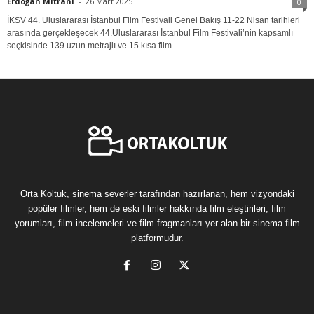
Erdoğan Mitrani
-
26 Mart 2025
0
İKSV 44. Uluslararası İstanbul Film Festivali Genel Bakış 11-22 Nisan tarihleri
arasında gerçekleşecek 44.Uluslararası İstanbul Film Festivali’nin kapsamlı
seçkisinde 139 uzun metrajlı ve 15 kısa film...
Orta Koltuk, sinema severler tarafından hazırlanan, hem vizyondaki
popüler filmler, hem de eski filmler hakkında film eleştirileri, film
yorumları, film incelemeleri ve film fragmanları yer alan bir sinema film
platformudur.