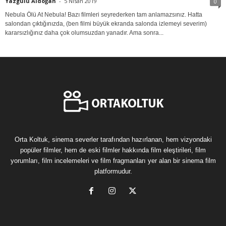
Yazgülü Aldoğan
-
5 Nisan 2019
0
Nebula Ölü At Nebula! Bazı filmleri seyrederken tam anlamazsınız. Hatta
salondan çıktığınızda, (ben filmi büyük ekranda salonda izlemeyi severim)
kararsızlığınız daha çok olumsuzdan yanadır. Ama sonra...
Orta Koltuk, sinema severler tarafından hazırlanan, hem vizyondaki
popüler filmler, hem de eski filmler hakkında film eleştirileri, film
yorumları, film incelemeleri ve film fragmanları yer alan bir sinema film
platformudur.