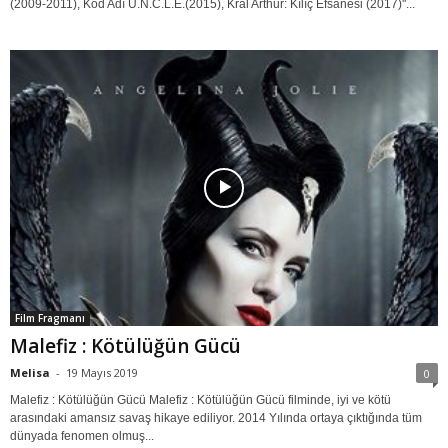
(2009-2011), Kod Adı U.N.C.L.E.(2015), Kral Arthur: Kılıç Efsanesi (2017)''...
Film Fragmanı
Malefiz : Kötülüğün Gücü
Melisa
-
19 Mayıs 2019
0
Malefiz : Kötülüğün Gücü Malefiz : Kötülüğün Gücü filminde, iyi ve kötü
arasındaki amansız savaş hikaye ediliyor. 2014 Yılında ortaya çıktığında tüm
dünyada fenomen olmuş...