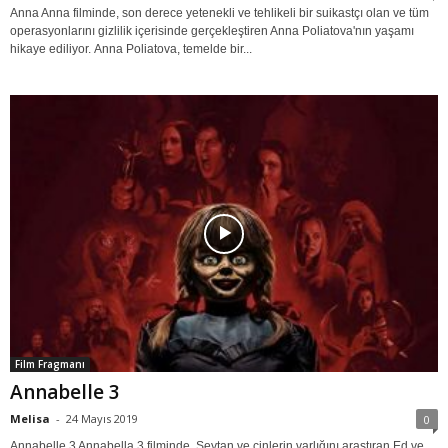
Anna Anna filminde, son derece yetenekli ve tehlikeli bir suikastçı olan ve tüm
operasyonlarını gizlilik içerisinde gerçekleştiren Anna Poliatova'nın yaşamı
hikaye ediliyor. Anna Poliatova, temelde bir...
Film Fragmanı
Annabelle 3
Melisa
-
24 Mayıs 2019
0
Annabelle 3 Annabella 3 filminde, Şeytan ve cinlerin varlığını araştıran Ed ve