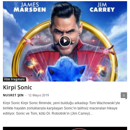
Film Fragmanı
Kirpi Sonic
NUSRET ŞEN
-
12 Mayıs 2019
0
Kirpi Sonic Kirpi Sonic filminde, yeni bulduğu arkadaşı Tom Wachowski’yle
birlikte hayatın zorluklarıyla karşılaşan Sonic’in talihsiz maceraları hikaye
ediliyor. Sonic ve Tom, kötü Dr. Robotnik’in (Jim Carrey)...