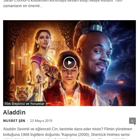
Sarah Connor'u kötülerden korumaya devam edişi hikaye ediliyor. Tüm
zamanların en önemli...
Film Eleştirisi ve Yorumlar
Aladdin
NUSRET ŞEN
-
23 Mayıs 2019
0
Aladdin Sevimli ve eğlenceli Cin, benimle dans eder misin? Filmin yönetmen
koltuğuna 1968 İngiltere doğumlu ''Kapışma (2000), Sherlock Holmes serisi