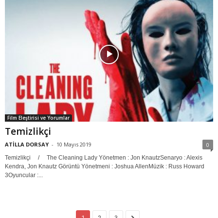
Film Eleştirisi ve Yorumlar
Temizlikçi
ATİLLA DORSAY
-
10 Mayıs 2019
0
Temizlikçi / The Cleaning Lady Yönetmen : Jon KnautzSenaryo : Alexis
Kendra, Jon Knautz Görüntü Yönetmeni : Joshua AllenMüzik : Russ Howard
3Oyuncular :...
1
2
3