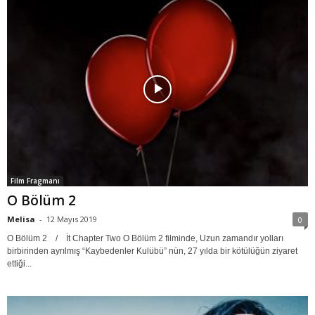
Film Fragmanı
O Bölüm 2
Melisa
-
12 Mayıs 2019
0
O Bölüm 2 / İt Chapter Two O Bölüm 2 filminde, Uzun zamandır yolları
birbirinden ayrılmış “Kaybedenler Kulübü” nün, 27 yılda bir kötülüğün ziyaret
ettiği...