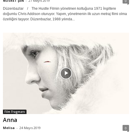
NUSRET ŞEN
-
27 Mayıs 2019
0
Düzenbazlar / The Hustle Filmin yönetmen koltuğuna 1971 İngiltere
doğumlu Chris Addison oturuyor. Yapım, yönetmenin ilk uzun metraj filmi olma
özelliğini taşıyor. Düzenbazlar, 1988 yılında...
Film Fragmanı
Anna
Melisa
-
24 Mayıs 2019
0