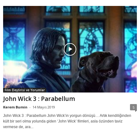
Film Eleştirisi ve Yorumlar
John Wick 3 : Parabellum
Kerem Bumin
-
14 Mayıs 2019
5
John Wick 3 : Parabellum John Wick’in yorgun dönüşü… Artık kendiliğinden
kült bir seri olma yolunda giden ‘John Wick’ filmleri, asla özünden taviz
vermese de, ara...