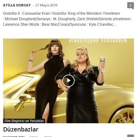
ATİLLA DORSAY
-
27 Mayıs 2019
0
Godzilla II : Canavarlar Kralı / Godzilla: King of the Monsters Yönetmen
: Michael DoughertySenaryo : M. Dougherty, Zack ShieldsGörüntü yönetmeni :
Lawrence Sher Müzik : Bear MacCrearyOyuncular : Kyle Chandler,...
Film Eleştirisi ve Yorumlar
Düzenbazlar