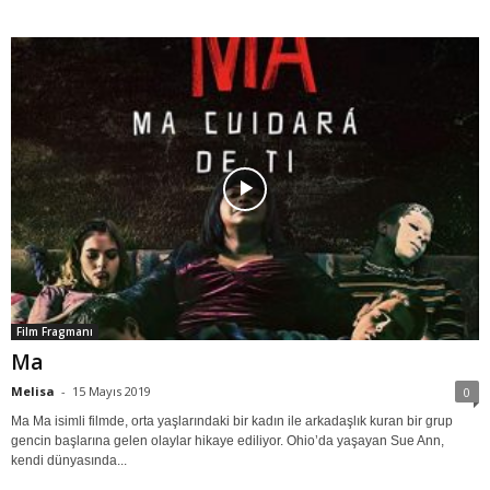
Film Fragmanı
Ma
Melisa
-
15 Mayıs 2019
0
Ma Ma isimli filmde, orta yaşlarındaki bir kadın ile arkadaşlık kuran bir grup
gencin başlarına gelen olaylar hikaye ediliyor. Ohio’da yaşayan Sue Ann,
kendi dünyasında...