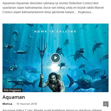
Aquaman Aquaman denizden çıkmasa iyi olurdu! Detective Comics’den
uyarlanan süper kahramanlar, bizce son birkaç yılda en büyük rakibi Marvel
Comics süper kahramanlarının biraz gerisinde kalıyor… Kuşkusuz...
Film Fragmanı
Aquaman
Melisa
-
10 Haziran 2018
0
Aquaman Arthur Curry, Atlantis sualtı krallığının mirasçısı olduğunu öğrenir.