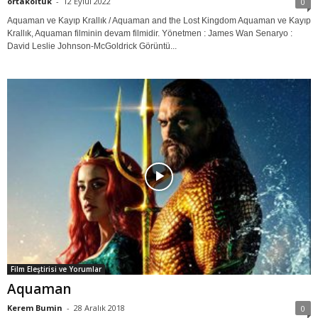
ortakoltuk
-
12 Eylül 2022
0
Aquaman ve Kayıp Krallık / Aquaman and the Lost Kingdom Aquaman ve Kayıp
Krallık, Aquaman filminin devam filmidir. Yönetmen : James Wan Senaryo :
David Leslie Johnson-McGoldrick Görüntü...
Film Eleştirisi ve Yorumlar
Aquaman
Kerem Bumin
-
28 Aralık 2018
0