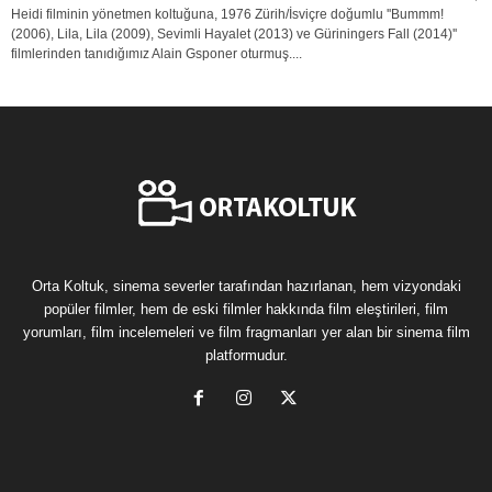
Heidi filminin yönetmen koltuğuna, 1976 Zürih/İsviçre doğumlu ''Bummm!
(2006), Lila, Lila (2009), Sevimli Hayalet (2013) ve Güriningers Fall (2014)''
filmlerinden tanıdığımız Alain Gsponer oturmuş....
Orta Koltuk, sinema severler tarafından hazırlanan, hem vizyondaki
popüler filmler, hem de eski filmler hakkında film eleştirileri, film
yorumları, film incelemeleri ve film fragmanları yer alan bir sinema film
platformudur.