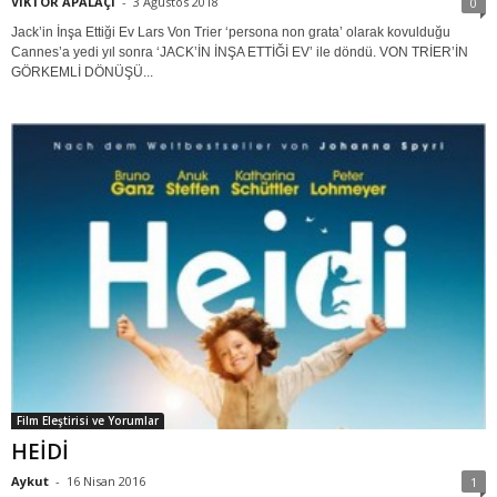
VİKTOR APALAÇİ
-
3 Ağustos 2018
0
Jack’in İnşa Ettiği Ev Lars Von Trier ‘persona non grata’ olarak kovulduğu
Cannes’a yedi yıl sonra ‘JACK’İN İNŞA ETTİĞİ EV’ ile döndü. VON TRİER’İN
GÖRKEMLİ DÖNÜŞÜ...
Film Eleştirisi ve Yorumlar
HEİDİ
Aykut
-
16 Nisan 2016
1