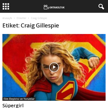
Anasayfa
Etiketler
Craig Gillespie
Etiket: Craig Gillespie
Film Eleştirisi ve Yorumlar
Süpergirl