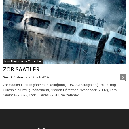
Film Eleştirisi ve Yorumlar
ZOR SAATLER
Sadık Erdem
-
26 Ocak 2016
0
Zor Saatler filminin yönetmen koltuğuna, 1967 Avustralya doğumlu Craig
Gillespie oturmuş. Yönetmeni, "Beden Öğretmeni Woodcock (2007), Lars
Sevince (2007), Korku Gecesi (2011) ve Yetenek...