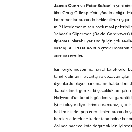
James Gunn
ve
Peter Safran
‘ın yeni si
filmi
Craig Gillespie
‘nin yönetmenliğindek
kahramanlar arasında beklentilere uygun a
mı? Hatırlarsanız sarı saçlı mavi pelerinli o
‘reboot’ u Süpermen (
David Corenswet
)
tiplemesi olarak uyarlandığı için çok sevil
yazdığı
AL Plastino
‘nun çizdiği romanın 
sinemaseverler.
İsimleriyle müsemma havalı karakterler bunla
tanıdık olmanın avantaj ve dezavantajların
diyenlerde oluyor, sinema muhabbetlerinde
kabul etmek gerekir ki çocukluktan gelen 
Hollywood’un tanıdık gözdesi ve garantili 
İyi mi oluyor diye fikrimi sorarsanız, iş
beklentisinde, pop corn filmleri arasında y
hareket ederek ne kadar fena halde kenara 
Aslında sadece kafa dağıtmak için iyi seçi