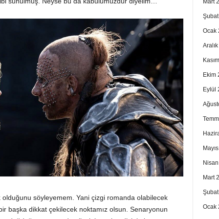
 gibi sunulmuş. Neyse bu da kabulümüzdür diyelim…
Mart 
Şubat
Ocak 
Aralı
Kasım
Ekim 
Eylül
Ağust
Temm
Hazir
Mayıs
Nisan
Mart 
Şubat
lık olduğunu söyleyemem. Yani çizgi romanda olabilecek
Ocak 
bir başka dikkat çekilecek noktamız olsun. Senaryonun