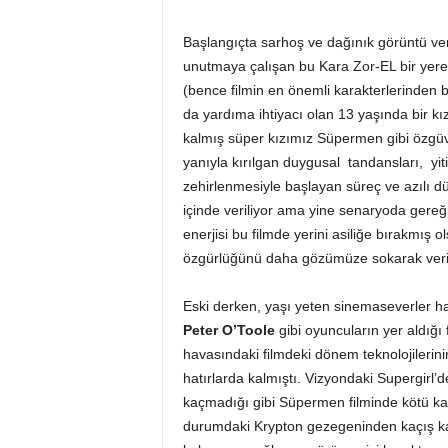
Başlangıçta sarhoş ve dağınık görüntü vere
unutmaya çalışan bu Kara Zor-EL bir yer
(bence filmin en önemli karakterlerinden b
da yardıma ihtiyacı olan 13 yaşında bir kı
kalmış süper kızımız Süpermen gibi özgüve
yanıyla kırılgan duygusal tandansları, yitir
zehirlenmesiyle başlayan süreç ve azılı 
içinde veriliyor ama yine senaryoda gereğin
enerjisi bu filmde yerini asiliğe bırakmış 
özgürlüğünü daha gözümüze sokarak veriy
Eski derken, yaşı yeten sinemaseverler ha
Peter O’Toole
gibi oyuncuların yer aldığı f
havasındaki filmdeki dönem teknolojilerini
hatırlarda kalmıştı. Vizyondaki Supergirl
kaçmadığı gibi Süpermen filminde kötü ka
durumdaki Krypton gezegeninden kaçış kaps