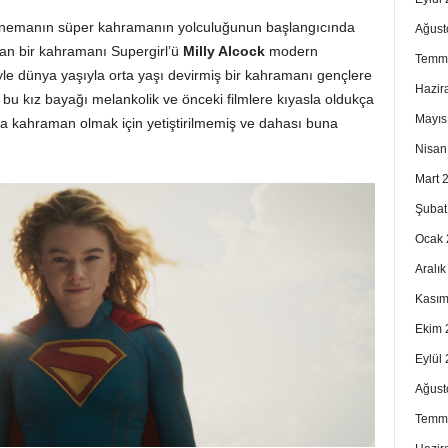
sinemanın süper kahramanın yolculuğunun başlangıcında
Ağust
lan bir kahramanı Supergirl’ü
Milly Alcock
modern
Temm
yle dünya yaşıyla orta yaşı devirmiş bir kahramanı gençlere
Hazir
k bu kız bayağı melankolik ve önceki filmlere kıyasla oldukça
Mayıs
da kahraman olmak için yetiştirilmemiş ve dahası buna
Nisan
Mart 
Şubat
Ocak 
Aralı
Kasım
Ekim 
Eylül
Ağust
Temm