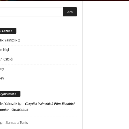
 Yazılar
lık Yalnızlık 2
n Kişi
 Çiftliği
sey
sey
 yorumlar
lık Yalnızlık
için
Yüzyıllık Yalnızlık 2 Film Eleştirisi
umlar - OrtaKoltuk
çin
Sumatra Tonic