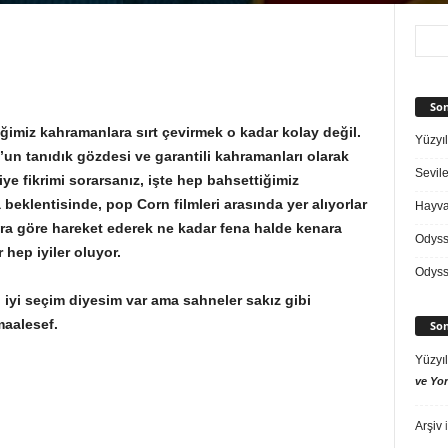
Son
imiz kahramanlara sırt çevirmek o kadar kolay değil.
Yüzyıl
’un tanıdık gözdesi ve garantili kahramanları olarak
Sevile
diye fikrimi sorarsanız, işte hep bahsettiğimiz
klentisinde, pop Corn filmleri arasında yer alıyorlar
Hayvan
ara göre hareket ederek ne kadar fena halde kenara
Odys
 hep iyiler oluyor.
Odys
 iyi seçim diyesim var ama sahneler sakız gibi
maalesef.
Son
Yüzyıl
ve Yor
Arşiv
i