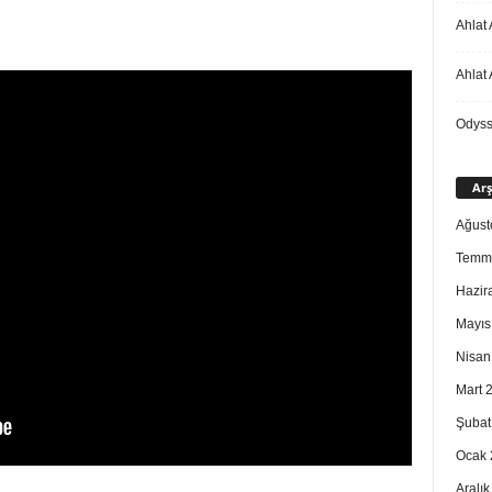
Ahlat 
Ahlat 
Odys
Arş
Ağust
Temm
Hazir
Mayıs
Nisan
Mart 
Şubat
Ocak 
Aralı