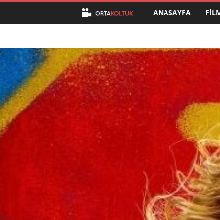
ANASAYFA
FIL
O
r
t
a
K
o
l
t
u
k