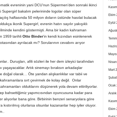
nematik evreninin yani DCU’nun Süpermen’den sonraki ikinci
Kasım
i Supergirl bakalım pelerininde logolar olan süper
Ekim 
çılış haftasında 50 milyon doların üstünde hasılat bulacak
Eylül
ldukça ikonik Supergirl, evrenin hatırı sayılır yakışıklı
 filminde kendini göstermişti. Ama bir kadın kahraman
Ağust
en 1959 tarihli
Otto Binder
‘in kendi kızından esinlenerek
Temm
rotasından ayrılacak mı? Sorularının cevabını arıyor
Hazir
Mayıs
r.. Duruşları, afili sözleri ile her dem izleyici tarafından
Nisan
ı yaşayacaklar. Artık sinemayı bıraksın arkadaşlar
Mart 
 doğal olarak… Öte yandan alışkanlıklar var tabii ve
Şubat
kahramanlara sırt çevirmek de kolay değil. Onlar
Ocak 
kahramanları olduklarını düşünerek yola devam ettiriliyorlar.
te hep bahsettiğimiz yapımcısından oyuncusuna kadar para
Aralı
er alıyorlar bana göre. Birbirinin benzeri senaryolara göre
Kasım
kıstırılmış olurlarsa olsunlar kazananlar hep iyiler oluyor.
Ekim 
m..
Eylül