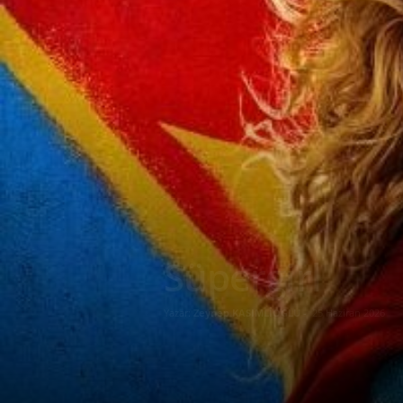
Süpergirl
Yazar:
Zeynep KASIMLİOGLU
-
25 Haziran 2026