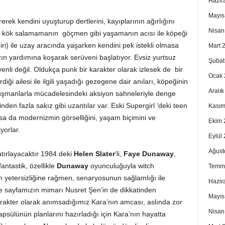
Hazir
Mayıs
rek kendini uyuşturup dertlerini, kayıplarının ağırlığını
Nisan
e kök salamamanın göçmen gibi yaşamanın acısı ile köpeği
iri) ile uzay aracında yaşarken kendini pek istekli olmasa
Mart 
zın yardımına koşarak serüveni başlatıyor. Evsiz yurtsuz
Şubat
nli değil. Oldukça punk bir karakter olarak izlesek de bir
Ocak 
diği ailesi ile ilgili yaşadığı gezegene dair anıları, köpeğinin
Aralı
düşmanlarla mücadelesindeki aksiyon sahneleriyle denge
den fazla sakız gibi uzantılar var. Eski Supergirl ‘deki teen
Kasım
olsa da modernizmin görselliğini, yaşam biçimini ve
Ekim 
orlar.
Eylül
Ağust
tırlayacaktır 1984 deki
Helen Slater
‘li,
Faye Dunaway
,
antastik, özellikle
Dunaway
oyunculuğuyla witch
Temm
n yetersizliğine rağmen, senaryosunun sağlamlığı ile
Hazir
’de sayfamızın mimarı Nusret Şen’in de dikkatinden
Mayıs
rakter olarak anımsadığımız Kara’nın amcası, aslında zor
Nisan
ülünün planlarını hazırladığı için Kara’nın hayatta