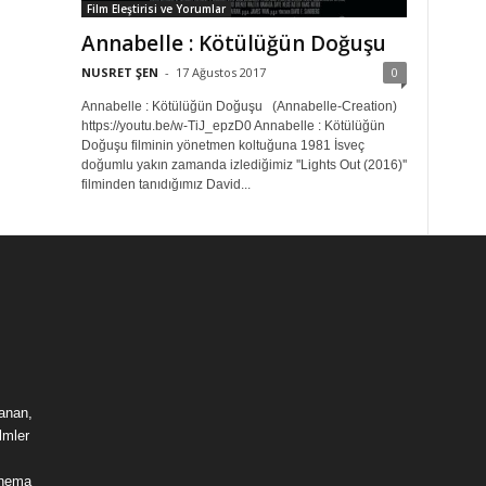
Film Eleştirisi ve Yorumlar
Annabelle : Kötülüğün Doğuşu
NUSRET ŞEN
-
17 Ağustos 2017
0
Annabelle : Kötülüğün Doğuşu (Annabelle-Creation)
https://youtu.be/w-TiJ_epzD0 Annabelle : Kötülüğün
Doğuşu filminin yönetmen koltuğuna 1981 İsveç
doğumlu yakın zamanda izlediğimiz ''Lights Out (2016)''
filminden tanıdığımız David...
lanan,
lmler
sinema