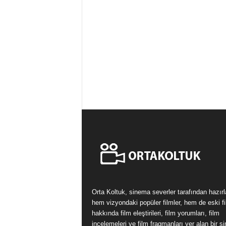
Orta Koltuk, sinema severler tarafından hazır
hem vizyondaki popüler filmler, hem de eski fi
hakkında film eleştirileri, film yorumları, film
incelemeleri ve film fragmanları yer alan bir 