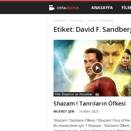
ANASAYFA
FIL
O
r
Anasayfa
Etiketler
David F. Sandberg
Etiket: David F. Sandber
t
a
K
o
l
Film Eleştirisi ve Yorumlar
t
Shazam ! Tanrıların Öfkesi
u
NUSRET ŞEN
-
16 Mart 2023
Shazam ! Tanrıların Öfkesi / Shazam ! Fury of th
k
Bu masal kimin için ? Shazam : Tanrıların Öfkesi,