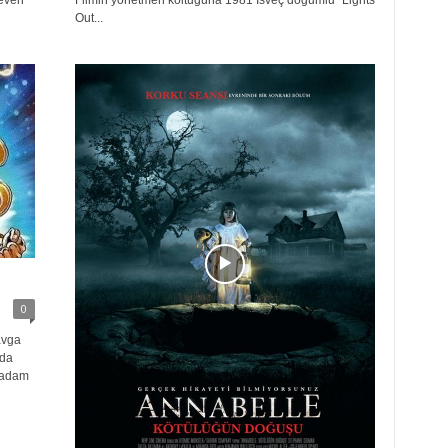
seven
Filmin yönetmen koltuğuna 1981 İsveç doğumlu ''Lights
Out...
0
avga
nda
r adam