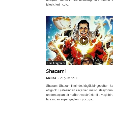
aksiyon-macera-fantezi-bilimkurgu tarzı filmleri 
izleyicilerin çok...
Film Fragmanı
Shazam!
Melisa
-
23 Şubat 2019
Shazam! Shazam filminde, küçük bir çocuğun, k
ettiği okul çetesinden kaçarken metro istasyonu
aniden açılan bir mağaraya sürüklenilip yaşlı bi
tarafından süper güçlerini çocuğa...