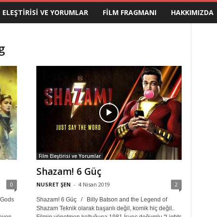
M ELEŞTIRISI VE YORUMLAR
FILM FRAGMANI
HAKKIMIZDA
g
Film Eleştirisi ve Yorumlar
Shazam! 6 Güç
0
NUSRET ŞEN
-
4 Nisan 2019
2
e Gods
Shazam! 6 Güç / Billy Batson and the Legend of
Shazam Teknik olarak başarılı değil, komik hiç değil..