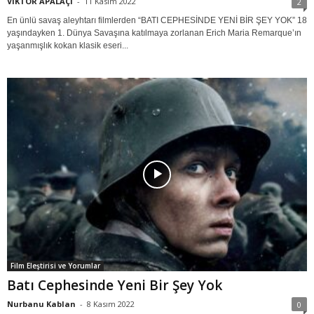
VİKTOR APALAÇİ
-
11 Kasım 2022
2
En ünlü savaş aleyhtarı filmlerden “BATI CEPHESİNDE YENİ BİR ŞEY YOK” 18
yaşındayken 1. Dünya Savaşına katılmaya zorlanan Erich Maria Remarque’ın
yaşanmışlık kokan klasik eseri...
Film Eleştirisi ve Yorumlar
Batı Cephesinde Yeni Bir Şey Yok
Nurbanu Kablan
-
8 Kasım 2022
0