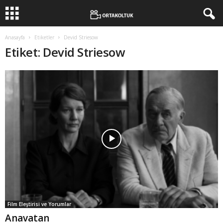
Anasayfa
Etiketler
Devid Striesow
Etiket: Devid Striesow
Film Eleştirisi ve Yorumlar
Anavatan