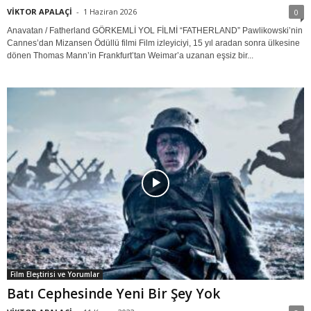
VİKTOR APALAÇİ
-
1 Haziran 2026
0
Anavatan / Fatherland GÖRKEMLİ YOL FİLMİ “FATHERLAND” Pawlikowski’nin
Cannes’dan Mizansen Ödüllü filmi Film izleyiciyi, 15 yıl aradan sonra ülkesine
dönen Thomas Mann’in Frankfurt’tan Weimar’a uzanan eşsiz bir...
Film Eleştirisi ve Yorumlar
Batı Cephesinde Yeni Bir Şey Yok