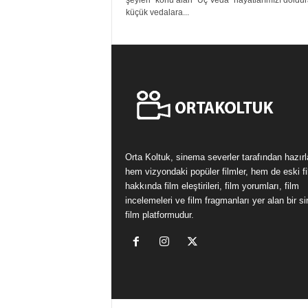
şeyleri” konu alan “Üç Veda” hayatlarımızı doldu
küçük vedalara...
Orta Koltuk, sinema severler tarafından hazır
hem vizyondaki popüler filmler, hem de eski fi
hakkında film eleştirileri, film yorumları, film
incelemeleri ve film fragmanları yer alan bir 
film platformudur.