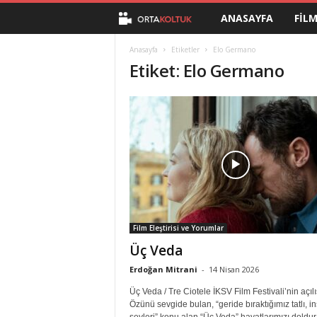
ANASAYFA
FIL
O
r
Anasayfa
Etiketler
Elo Germano
Etiket: Elo Germano
t
a
K
o
l
Film Eleştirisi ve Yorumlar
t
Üç Veda
u
Erdoğan Mitrani
-
14 Nisan 2026
Üç Veda / Tre Ciotele İKSV Film Festivali’nin açılış
k
Özünü sevgide bulan, “geride bıraktığımız tatlı, i