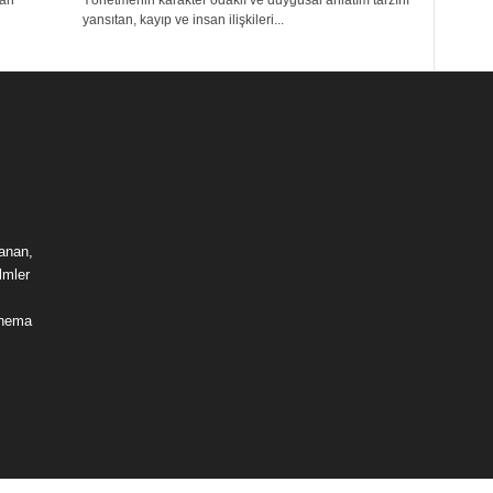
ran
Yönetmenin karakter odaklı ve duygusal anlatım tarzını
yansıtan, kayıp ve insan ilişkileri...
lanan,
lmler
sinema