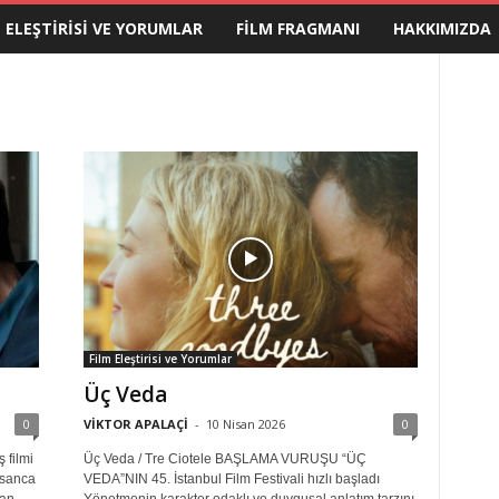
M ELEŞTIRISI VE YORUMLAR
FILM FRAGMANI
HAKKIMIZDA
Film Eleştirisi ve Yorumlar
Üç Veda
0
VİKTOR APALAÇİ
-
10 Nisan 2026
0
 filmi
Üç Veda / Tre Ciotele BAŞLAMA VURUŞU “ÜÇ
nsanca
VEDA”NIN 45. İstanbul Film Festivali hızlı başladı