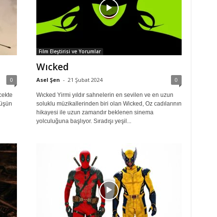
Film Eleştirisi ve Yorumlar
Wıcked
0
Asel Şen
-
21 Şubat 2024
0
cekte
Wıcked Yirmi yıldır sahnelerin en sevilen ve en uzun
küşün
soluklu müzikallerinden biri olan Wicked, Oz cadılarının
hikayesi ile uzun zamandır beklenen sinema
yolculuğuna başlıyor. Sıradışı yeşil...