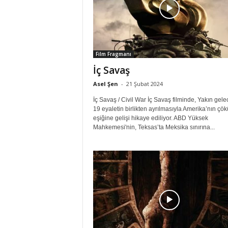
Film Fragmanı
İç Savaş
Asel Şen
-
21 Şubat 2024
İç Savaş / Civil War İç Savaş filminde, Yakın gele
19 eyaletin birlikten ayrılmasıyla Amerika’nın çö
eşiğine gelişi hikaye ediliyor. ABD Yüksek
Mahkemesi'nin, Teksas’ta Meksika sınırına...