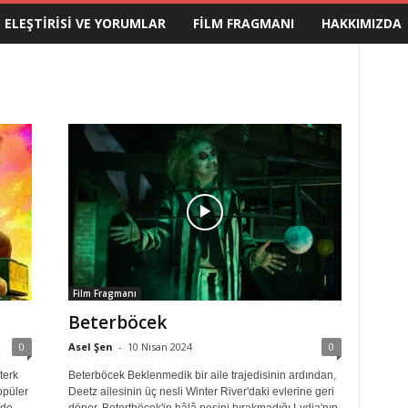
M ELEŞTIRISI VE YORUMLAR
FILM FRAGMANI
HAKKIMIZDA
Film Fragmanı
Beterböcek
0
Asel Şen
-
10 Nisan 2024
0
terk
Beterböcek Beklenmedik bir aile trajedisinin ardından,
opüler
Deetz ailesinin üç nesli Winter River'daki evlerine geri