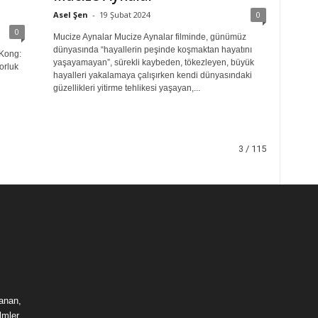
Asel Şen
-
19 Şubat 2024
0
0
Mucize Aynalar Mucize Aynalar filminde, günümüz
dünyasında “hayallerin peşinde koşmaktan hayatını
 Kong:
yaşayamayan”, sürekli kaybeden, tökezleyen, büyük
orluk
hayalleri yakalamaya çalışırken kendi dünyasındaki
güzellikleri yitirme tehlikesi yaşayan,...
3 / 115
lanan,
lmler