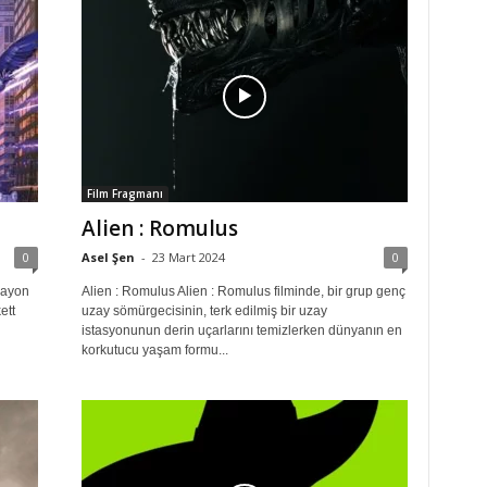
Film Fragmanı
Alien : Romulus
0
Asel Şen
-
23 Mart 2024
0
rayon
Alien : Romulus Alien : Romulus filminde, bir grup genç
ett
uzay sömürgecisinin, terk edilmiş bir uzay
istasyonunun derin uçarlarını temizlerken dünyanın en
korkutucu yaşam formu...