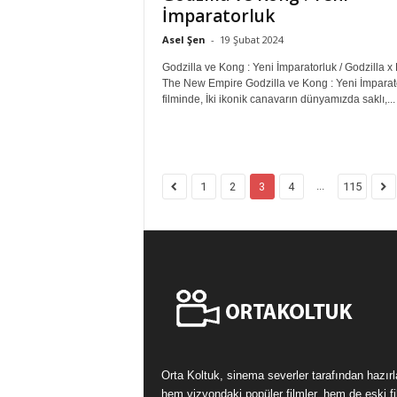
İmparatorluk
Asel Şen
-
19 Şubat 2024
Godzilla ve Kong : Yeni İmparatorluk / Godzilla x
The New Empire Godzilla ve Kong : Yeni İmparat
filminde, İki ikonik canavarın dünyamızda saklı,...
...
1
2
3
4
115
Orta Koltuk, sinema severler tarafından hazır
hem vizyondaki popüler filmler, hem de eski fi