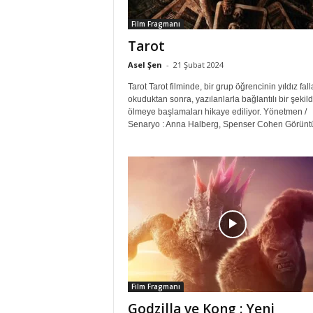
Film Fragmanı
Tarot
Asel Şen
-
21 Şubat 2024
Tarot Tarot filminde, bir grup öğrencinin yıldız fall
okuduktan sonra, yazılanlarla bağlantılı bir şekil
ölmeye başlamaları hikaye ediliyor. Yönetmen /
Senaryo : Anna Halberg, Spenser Cohen Görüntü
Film Fragmanı
Godzilla ve Kong : Yeni