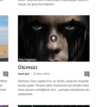
nde
döner. Betertböcek'in hâlâ peşini bırakmadığı Lydia'nın
hayatı, asi genç kızı Astrid'in...
Film Fragmanı
Ölümsüz
0
Asel Şen
-
23 Mart 2024
0
960'lı
Ölümsüz Genç aşıklar Eric ve Shelly, vahşi bir cinayete
et
kurban gider. Gerçek aşkını kurtarmak için kendini feda
ehdit
etme şansını verildiğinde Eric, yanlışları düzeltmek için
yaşayanlar...