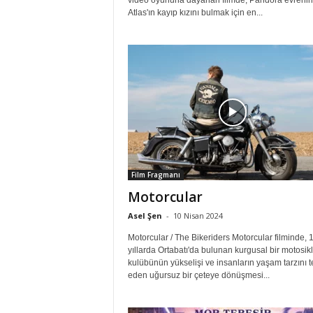
video oyununa dayanan filmde, Pandora evreni
Atlas'ın kayıp kızını bulmak için en...
Film Fragmanı
Motorcular
Asel Şen
-
10 Nisan 2024
Motorcular / The Bikeriders Motorcular filminde, 1
yıllarda Ortabatı'da bulunan kurgusal bir motosikl
kulübünün yükselişi ve insanların yaşam tarzını t
eden uğursuz bir çeteye dönüşmesi...