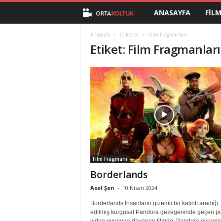
ANASAYFA
FIL
O
r
Anasayfa
Etiketler
Film Fragmanları
Etiket: Film Fragmanları
t
a
K
o
l
Film Fragmanı
t
Borderlands
u
Asel Şen
-
10 Nisan 2024
Borderlands İnsanların gizemli bir kalıntı aradığı, 
k
edilmiş kurgusal Pandora gezegeninde geçen p