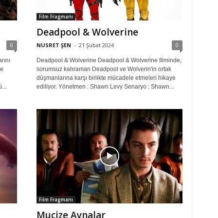
Film Fragmanı
Deadpool & Wolverine
0
NUSRET ŞEN
-
21 Şubat 2024
0
arını
Deadpool & Wolverine Deadpool & Wolverine filminde,
de
sorumsuz kahraman Deadpool ve Wolverin'in ortak
düşmanlarına karşı birlikte mücadele etmeleri hikaye
...
ediliyor. Yönetmen : Shawn Levy Senaryo : Shawn...
Film Fragmanı
Mucize Aynalar