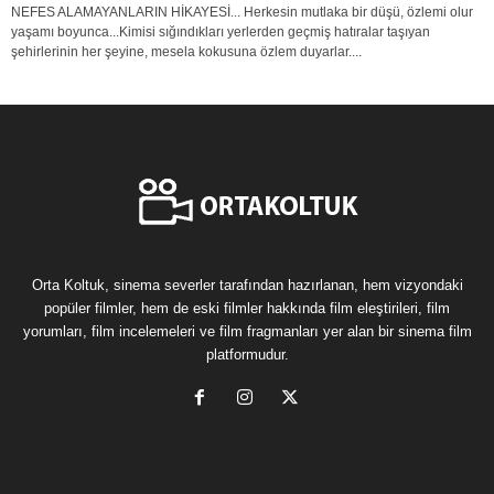
NEFES ALAMAYANLARIN HİKAYESİ... Herkesin mutlaka bir düşü, özlemi olur
yaşamı boyunca...Kimisi sığındıkları yerlerden geçmiş hatıralar taşıyan
şehirlerinin her şeyine, mesela kokusuna özlem duyarlar....
Orta Koltuk, sinema severler tarafından hazırlanan, hem vizyondaki
popüler filmler, hem de eski filmler hakkında film eleştirileri, film
yorumları, film incelemeleri ve film fragmanları yer alan bir sinema film
platformudur.