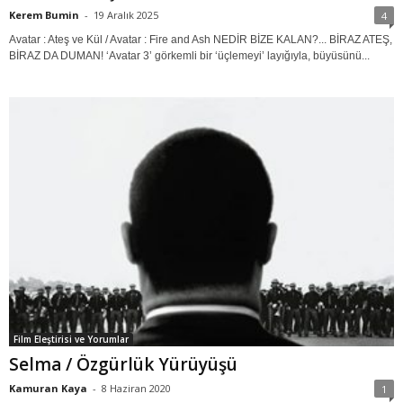
Kerem Bumin
-
19 Aralık 2025
4
Avatar : Ateş ve Kül / Avatar : Fire and Ash NEDİR BİZE KALAN?... BİRAZ ATEŞ,
BİRAZ DA DUMAN! ‘Avatar 3’ görkemli bir ‘üçlemeyi’ layığıyla, büyüsünü...
Film Eleştirisi ve Yorumlar
Selma / Özgürlük Yürüyüşü
Kamuran Kaya
-
8 Haziran 2020
1