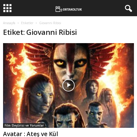
Anasayfa
Etiketler
Giovanni Ribisi
Etiket: Giovanni Ribisi
Film Eleştirisi ve Yorumlar
Avatar : Ateş ve Kül