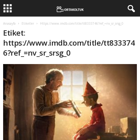
Anasayfa
Etiketler
Https://www.imdb.com/title/tt8333746?ref_=nv_sr_srsg_0
Etiket:
https://www.imdb.com/title/tt833374
6?ref_=nv_sr_srsg_0