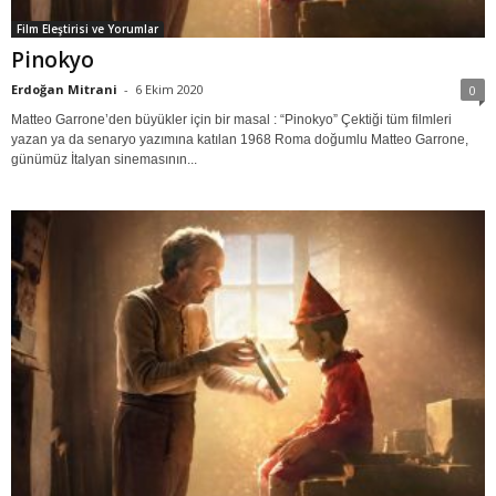
Film Eleştirisi ve Yorumlar
Pinokyo
Erdoğan Mitrani
-
6 Ekim 2020
0
Matteo Garrone’den büyükler için bir masal : “Pinokyo” Çektiği tüm filmleri
yazan ya da senaryo yazımına katılan 1968 Roma doğumlu Matteo Garrone,
günümüz İtalyan sinemasının...