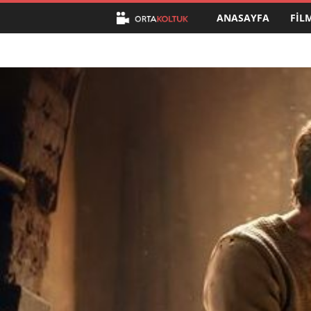
ANASAYFA
FIL
O
r
t
a
K
o
l
t
u
k