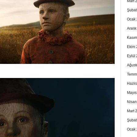
Mart 
Şubat
Ocak 
Aralı
Kasım
Ekim 
Eylül
Ağust
Temm
Hazir
Mayıs
Nisan
Mart 
Şubat
Ocak 