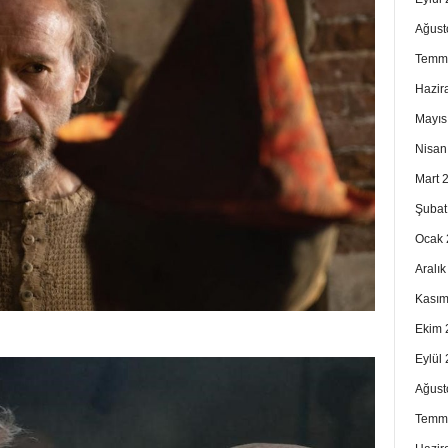
Ağust
Temm
Hazir
Mayıs
Nisan
Mart 
Şubat
Ocak 
Aralı
Kasım
Ekim 
Eylül
Ağust
Temm