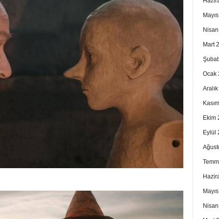
Hazir
Mayıs
Nisan
Mart 
Şubat
Ocak 
Aralı
Kasım
Ekim 
Eylül
Ağust
Temm
Hazir
Mayıs
Nisan