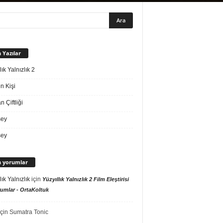
 Yazılar
lık Yalnızlık 2
n Kişi
 Çiftliği
sey
sey
 yorumlar
lık Yalnızlık
için
Yüzyıllık Yalnızlık 2 Film Eleştirisi
umlar - OrtaKoltuk
çin
Sumatra Tonic