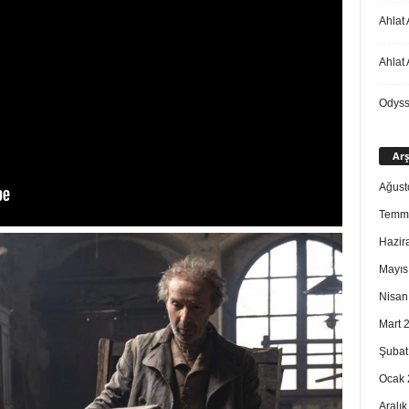
Ahlat 
Ahlat 
Odys
Arş
Ağust
Temm
Hazir
Mayıs
Nisan
Mart 
Şubat
Ocak 
Aralı