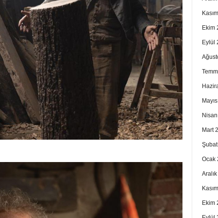
Kasım
Ekim 
Eylül
Ağust
Temm
Hazir
Mayıs
Nisan
Mart 
Şubat
Ocak 
Aralı
Kasım
Ekim 
Eylül