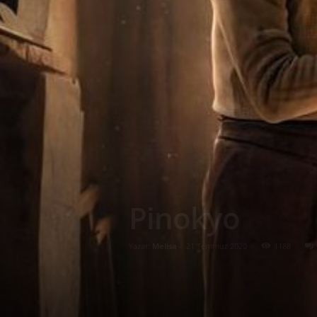
Pinokyo
Yazar:
Melisa
-
21 Temmuz 2020
1188