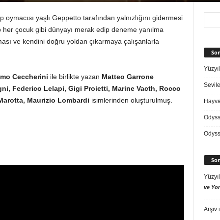
 oymacısı yaşlı Geppetto tarafından yalnızlığını gidermesi
ıp her çocuk gibi dünyayı merak edip deneme yanılma
sı ve kendini doğru yoldan çıkarmaya çalışanlarla
Son
Yüzyıl
mo Ceccherini
ile birlikte yazan
Matteo Garrone
Sevile
i, Federico Lelapi, Gigi Proietti, Marine Vacth, Rocco
Marotta, Maurizio Lombardi
isimlerinden oluşturulmuş.
Hayvan
Odys
Odys
Son
Yüzyıl
ve Yor
Arşiv
i