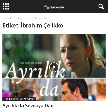
Anasayfa
Etiketler
İbrahim Çelikkol
Etiket: İbrahim Çelikkol
Film Eleştirisi ve Yorumlar
Ayrılık da Sevdaya Dair