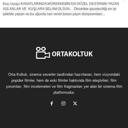
Kuş Uçuşu KANATLARINDA MÜREKKEBİN EN GÜZEL DESTANINI YAZAN
ASLANLAR VE KUŞLARA SELAM OLSUN… Öncelikle gazeteciliği en iyi
şekilde yapan ve bu uğurda can veren;basın yayın dünyasından...
Orta Koltuk, sinema severler tarafından hazırlanan, hem vizyondaki
popüler filmler, hem de eski filmler hakkında film eleştirileri, film
yorumları, film incelemeleri ve film fragmanları yer alan bir sinema film
platformudur.