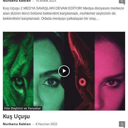
Nurbanu Kablan
-
16 Aralık 2023
0
Kuş Uçuşu 2 MEDYA SAVAŞLARI DEVAM EDİYOR! Medya dünyasını merkeze
alan dizinin ikinci bölümü beklentimi karşılamadı, muhtemel seyircinin de
beklentisini karşılamadı. Ortada medyayı çalkalayan bir olay,...
Film Eleştirisi ve Yorumlar
Kuş Uçuşu
Nurbanu Kablan
-
4 Haziran 2022
3