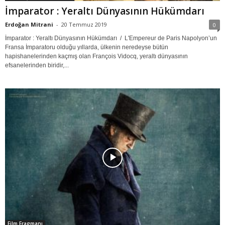
İmparator : Yeraltı Dünyasının Hükümdarı
Erdoğan Mitrani
-
20 Temmuz 2019
0
İmparator : Yeraltı Dünyasının Hükümdarı / L'Empereur de Paris Napolyon’un
Fransa İmparatoru olduğu yıllarda, ülkenin neredeyse bütün
hapishanelerinden kaçmış olan François Vidocq, yeraltı dünyasının
efsanelerinden biridir,...
Film Fragmanı