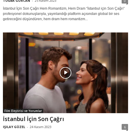
TUĞBA GÜRCAN
-
25 Kasım 2023
0
İstanbul İçin Son Çağrı Hem Romantizm, Hem Dram “İstanbul için Son Çağrı”
profesyonel dokunuşlarıyla, yayınlandığı platform açısından global bir ses
getireceğini düşündüren, hem dram hem romantizm...
Film Eleştirisi ve Yorumlar
İstanbul İçin Son Çağrı
IŞILAY GÜZEL
-
24 Kasım 2023
6