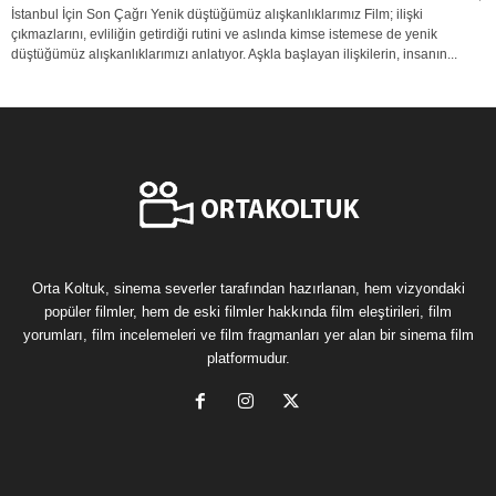
İstanbul İçin Son Çağrı Yenik düştüğümüz alışkanlıklarımız Film; ilişki
çıkmazlarını, evliliğin getirdiği rutini ve aslında kimse istemese de yenik
düştüğümüz alışkanlıklarımızı anlatıyor. Aşkla başlayan ilişkilerin, insanın...
Orta Koltuk, sinema severler tarafından hazırlanan, hem vizyondaki
popüler filmler, hem de eski filmler hakkında film eleştirileri, film
yorumları, film incelemeleri ve film fragmanları yer alan bir sinema film
platformudur.