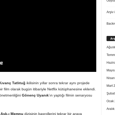
Odys
Arşiv
i
Back
Arş
Ağust
Temm
Hazir
Mayıs
Nisan
Kıvanç Tatlıtuğ
ikilisinin yıllar sonra tekrar aynı projede
Mart 
 film olarak bugün itibariyle Netflix kütüphanesine eklendi.
Şubat
yönetmenliğini
Gönenç Uyanık
’ın yaptığı filmin senaryosu
Ocak 
Aralı
z
Aşk-ı Memnu
dizisinin başrollerini tekrar bir araya