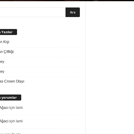
 Yazılar
n Kişi
 Çiftliği
sey
sey
s Crown Olayı
 yorumlar
Ağacı
için
lami
Ağacı
için
lami