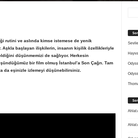
Son
rdiği rutini ve aslında kimse istemese de yenik
Sevile
Aşkla başlayan ilişkilerin, insanın kişilik özellikleriyle
Hayvan
ldiğini düşünmemizi de sağlıyor. Herkesin
düşündüğümüz bir film olmuş İstanbul’a Son Çağrı. Tam
Odys
a da eşinizle izlemeyi düşünebilirsiniz.
Odys
Thoma
Son
Ahlat 
Ahlat 