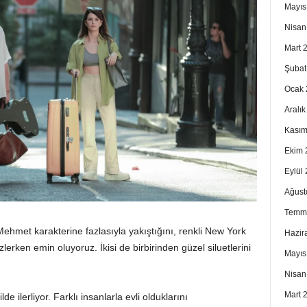
Mayıs
Nisan
Mart 
Şubat
Ocak 
Aralı
Kasım
Ekim 
Eylül
Ağust
Temm
Mehmet karakterine fazlasıyla yakıştığını, renkli New York
Hazir
lerken emin oluyoruz. İkisi de birbirinden güzel siluetlerini
Mayıs
Nisan
Mart 
de ilerliyor. Farklı insanlarla evli olduklarını