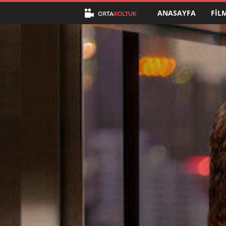
ANASAYFA
FIL
O
r
t
a
K
o
l
t
u
k