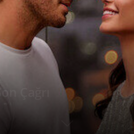
Son Çağrı
6