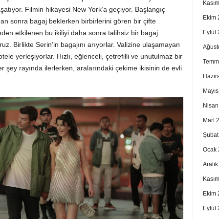
Kasım
i yaşatıyor. Filmin hikayesi New York’a geçiyor. Başlangıç
Ekim 
sonra bagaj beklerken birbirlerini gören bir çifte
Eylül
en etkilenen bu ikiliyi daha sonra talihsiz bir bagaj
. Birlikte Serin’in bagajını arıyorlar. Valizine ulaşamayan
Ağust
le yerleşiyorlar. Hızlı, eğlenceli, çetrefilli ve unutulmaz bir
Temm
 şey rayında ilerlerken, aralarındaki çekime ikisinin de evli
Hazir
Mayıs
Nisan
Mart 
Şubat
Ocak 
Aralı
Kasım
Ekim 
Eylül