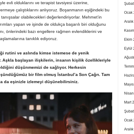
le evli olduklarını ve terapist tavsiyesi üzerine,
Şubat
vermeye çalıştıklarını anlıyoruz. Boşanmanın eşiğindeki bu
Ocak 
en tanışsalar olabilecekleri değerlendiriyorlar. Mehmet’in
Aralı
arımları yapan ve işinde de oldukça başarılı biri olduğunu
Kasım
ını, önlerindeki bazı engellere rağmen evlendiklerini ve
aşlamalarına tanıklık ediyoruz.
Ekim 
Eylül
rdiği rutini ve aslında kimse istemese de yenik
Ağust
Aşkla başlayan ilişkilerin, insanın kişilik özellikleriyle
Temm
ldiğini düşünmemizi de sağlıyor. Herkesin
düşündüğümüz bir film olmuş İstanbul’a Son Çağrı. Tam
Hazir
a da eşinizle izlemeyi düşünebilirsiniz.
Mayıs
Nisan
Mart 
Şubat
Ocak 
Aralı