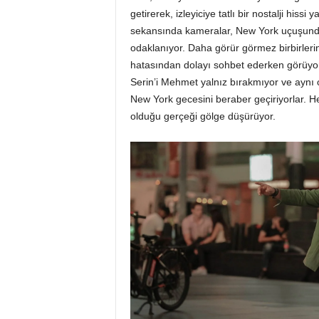
getirerek, izleyiciye tatlı bir nostalji hiss
sekansında kameralar, New York uçuşundan 
odaklanıyor. Daha görür görmez birbirlerind
hatasından dolayı sohbet ederken görüyoruz
Serin’i Mehmet yalnız bırakmıyor ve aynı ote
New York gecesini beraber geçiriyorlar. Her
olduğu gerçeği gölge düşürüyor.