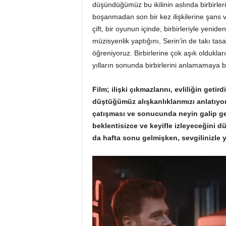
düşündüğümüz bu ikilinin aslında birbirleriy
boşanmadan son bir kez ilişkilerine şans 
çift, bir oyunun içinde, birbirleriyle yenid
müzisyenlik yaptığını, Serin’in de takı tas
öğreniyoruz. Birbirlerine çok aşık olduklar
yılların sonunda birbirlerini anlamamaya b
Film; ilişki çıkmazlarını, evliliğin geti
düştüğümüz alışkanlıklarımızı anlatıyor. 
çatışması ve sonucunda neyin galip ge
beklentisizce ve keyifle izleyeceğini 
da hafta sonu gelmişken, sevgilinizle y