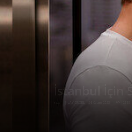
İstanbul İçin 
Yazar:
IŞILAY GÜZEL
-
24 Kasım 2023
12558