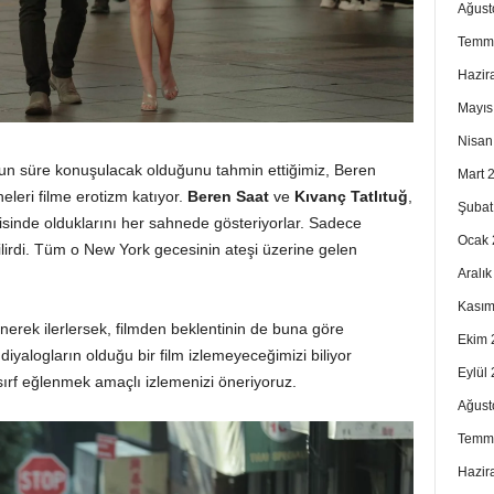
Ağust
Temm
Hazir
Mayıs
Nisan
Uzun süre konuşulacak olduğunu tahmin ettiğimiz, Beren
Mart 
leri filme erotizm katıyor.
Beren Saat
ve
Kıvanç Tatlıtuğ
,
Şubat
şkisinde olduklarını her sahnede gösteriyorlar. Sadece
Ocak 
ilirdi. Tüm o New York gecesinin ateşi üzerine gelen
Aralı
Kasım
erek ilerlersek, filmden beklentinin de buna göre
Ekim 
iyalogların olduğu bir film izlemeyeceğimizi biliyor
Eylül
sırf eğlenmek amaçlı izlemenizi öneriyoruz.
Ağust
Temm
Hazir