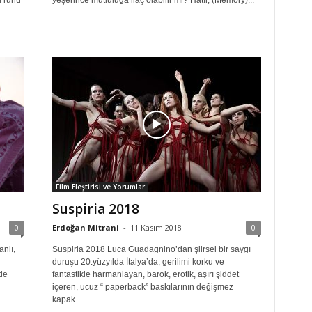
ı ruhu
yeşerince mutluluğa ilaç olabilir mi? Hatır, (Memory)...
Film Eleştirisi ve Yorumlar
Suspiria 2018
0
Erdoğan Mitrani
-
11 Kasım 2018
0
anlı,
Suspiria 2018 Luca Guadagnino’dan şiirsel bir saygı
duruşu 20.yüzyılda İtalya’da, gerilimi korku ve
de
fantastikle harmanlayan, barok, erotik, aşırı şiddet
içeren, ucuz “ paperback” baskılarının değişmez
kapak...