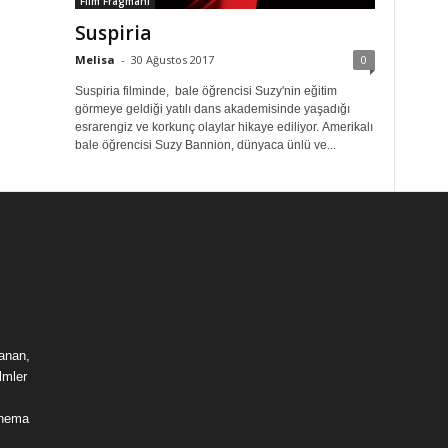
Film Fragmanı
Suspiria
Melisa
-
30 Ağustos 2017
0
Suspiria filminde, bale öğrencisi Suzy'nin eğitim
görmeye geldiği yatılı dans akademisinde yaşadığı
esrarengiz ve korkunç olaylar hikaye ediliyor. Amerikalı
bale öğrencisi Suzy Bannion, dünyaca ünlü ve...
lanan,
lmler
sinema