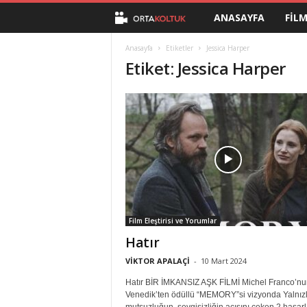
ANASAYFA
FIL
O
r
Anasayfa
Etiketler
Jessica Harper
Etiket: Jessica Harper
t
a
K
o
l
Film Eleştirisi ve Yorumlar
t
Hatır
u
VİKTOR APALAÇİ
-
10 Mart 2024
Hatır BİR İMKANSIZ AŞK FİLMİ Michel Franco’nu
k
Venedik’ten ödüllü “MEMORY”si vizyonda Yalnızl