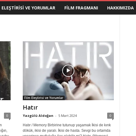
M ELEŞTIRISI VE YORUMLAR
FILM FRAGMANI
HAKKIMIZDA
Film Eleştirisi ve Yorumlar
Hatır
0
Yazgülü Aldoğan
-
5 Mart 2024
0
n
Hatır / Memory Birbirine tutunup yaşamak İkisi de kırık
ığın,
dökük, ikisi de yaralı. İkisi de hasta. Sevgi bu ortamda