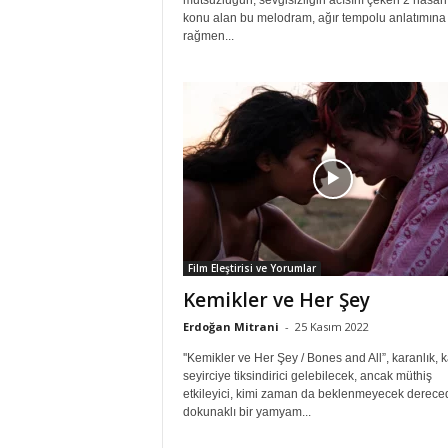
mutsuzluğun, sevgisizliğin acısını çeken 2 hasarl
konu alan bu melodram, ağır tempolu anlatımına
rağmen...
Film Eleştirisi ve Yorumlar
Kemikler ve Her Şey
Erdoğan Mitrani
-
25 Kasım 2022
''Kemikler ve Her Şey / Bones and All”, karanlık, k
seyirciye tiksindirici gelebilecek, ancak müthiş
etkileyici, kimi zaman da beklenmeyecek derece
dokunaklı bir yamyam...