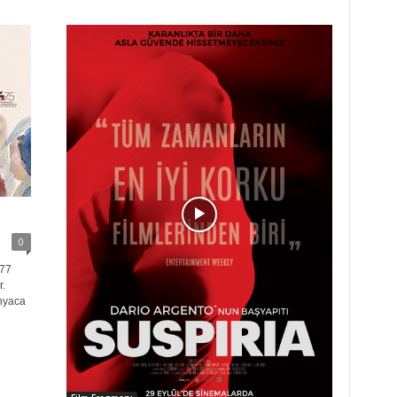
0
977
r.
ünyaca