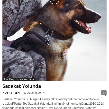
Film Eleştirisi ve Yorumlar
Sadakat Yolunda
NUSRET ŞEN
-
22 Ağustos 2017
0
Sadakat Yolunda / Megan Leavey https://www.youtube.com/watch?v=9-
Uu1lagP5w&t=59s Sadakat Yolunda filminin yönetmen koltuğuna 2010-2013
yıllarında çektiği belgesel filmler ''City Lax: An Urban Lacrosse Story'' ve