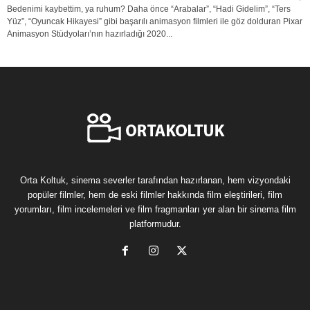
Bedenimi kaybettim, ya ruhum? Daha önce “Arabalar”, “Hadi Gidelim”, “Ters
Yüz”, “Oyuncak Hikayesi” gibi başarılı animasyon filmleri ile göz dolduran Pixar
Animasyon Stüdyoları’nın hazırladığı 2020...
Orta Koltuk, sinema severler tarafından hazırlanan, hem vizyondaki
popüler filmler, hem de eski filmler hakkında film eleştirileri, film
yorumları, film incelemeleri ve film fragmanları yer alan bir sinema film
platformudur.