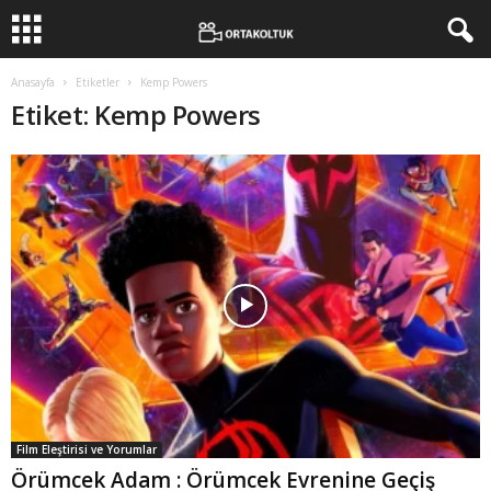
Anasayfa
Etiketler
Kemp Powers
Etiket: Kemp Powers
Film Eleştirisi ve Yorumlar
Örümcek Adam : Örümcek Evrenine Geçiş