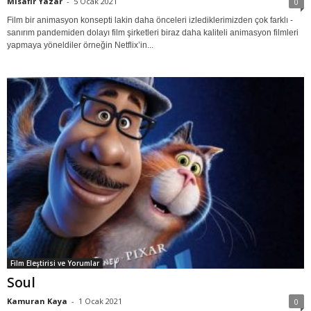
Misafir Yazar
-
5 Ocak 2021
0
Film bir animasyon konsepti lakin daha önceleri izlediklerimizden çok farklı -
sanırım pandemiden dolayı film şirketleri biraz daha kaliteli animasyon filmleri
yapmaya yöneldiler örneğin Netflix’in...
Film Eleştirisi ve Yorumlar
Soul
Kamuran Kaya
-
1 Ocak 2021
0