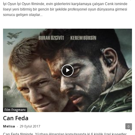
İyi Oyun İyi Oyun filminde, evin giderlerini karşılamaya çalışan Cenk isminde
liseyi yeni bitirmiş bir gencin bir şekilde profesyonel oyun dünyasına girmesi
sonucu gelişen olaylar...
Film Fragmanı
Can Feda
Melisa
-
29 Eylül 2017
0
Can Feda filminde, Yüzbaşı Alparslan komutasında ki 6 kişilik özel kuvvetler