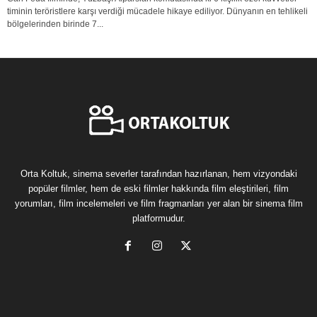
timinin teröristlere karşı verdiği mücadele hikaye ediliyor. Dünyanın en tehlikeli
bölgelerinden birinde 7...
Orta Koltuk, sinema severler tarafından hazırlanan, hem vizyondaki
popüler filmler, hem de eski filmler hakkında film eleştirileri, film
yorumları, film incelemeleri ve film fragmanları yer alan bir sinema film
platformudur.