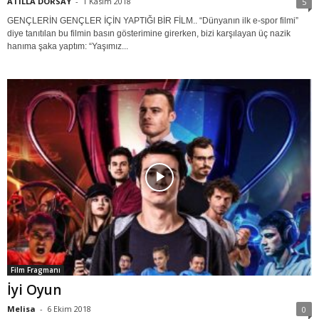
ATİLLA DORSAY
-
1 Kasım 2018
5
GENÇLERİN GENÇLER İÇİN YAPTIĞI BİR FİLM.. “Dünyanın ilk e-spor filmi”
diye tanıtılan bu filmin basın gösterimine girerken, bizi karşılayan üç nazik
hanıma şaka yaptım: “Yaşımız...
Film Fragmanı
İyi Oyun
Melisa
-
6 Ekim 2018
0